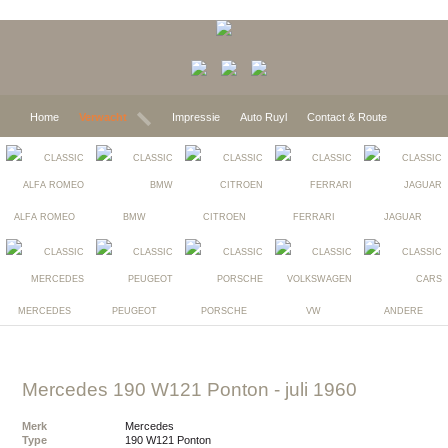
Home
Verwacht
Impressie
Auto Ruyl
Contact & Route
ALFA ROMEO
BMW
CITROEN
FERRARI
JAGUAR
MERCEDES
PEUGEOT
PORSCHE
VW
ANDERE
Mercedes 190 W121 Ponton
- juli 1960
Merk
Mercedes
Type
190 W121 Ponton