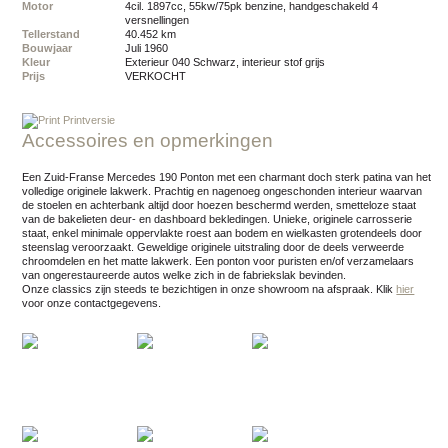
Motor
4cil. 1897cc, 55kw/75pk benzine, handgeschakeld 4
versnellingen
Tellerstand
40.452 km
Bouwjaar
juli 1960
Kleur
exterieur 040 Schwarz, interieur stof grijs
Prijs
VERKOCHT
Printversie
Accessoires en opmerkingen
Een Zuid-Franse Mercedes 190 Ponton met een charmant doch sterk patina van het
volledige originele lakwerk. Prachtig en nagenoeg ongeschonden interieur waarvan
de stoelen en achterbank altijd door hoezen beschermd werden, smetteloze staat
van de bakelieten deur- en dashboard bekledingen. Unieke, originele carrosserie
staat, enkel minimale oppervlakte roest aan bodem en wielkasten grotendeels door
steenslag veroorzaakt. Geweldige originele uitstraling door de deels verweerde
chroomdelen en het matte lakwerk. Een ponton voor puristen en/of verzamelaars
van ongerestaureerde autos welke zich in de fabriekslak bevinden.
Onze classics zijn steeds te bezichtigen in onze showroom na afspraak.
Klik
hier
voor onze contactgegevens.