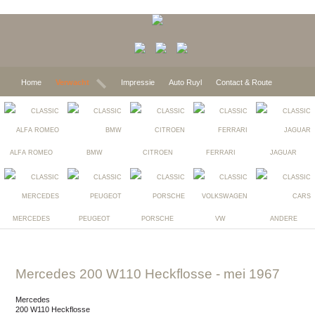
Home
Verwacht
Impressie
Auto Ruyl
Contact & Route
ALFA ROMEO
BMW
CITROEN
FERRARI
JAGUAR
MERCEDES
PEUGEOT
PORSCHE
VW
ANDERE
Mercedes 200 W110 Heckflosse
- mei 1967
Mercedes
200 W110 Heckflosse