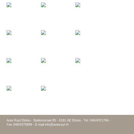
Auto Ruyl Elsloo - Stationstraat 85 - 6181 AE Elsloo - Tel. 046/4371766 -
Fax 046/4375899 - E-mail info@autoruyl.nl