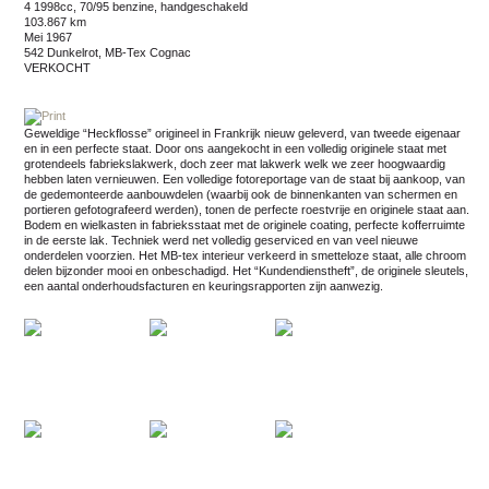
4 1998cc, 70/95 benzine, handgeschakeld
103.867 km
mei 1967
542 Dunkelrot, MB-Tex Cognac
VERKOCHT
Geweldige “Heckflosse” origineel in Frankrijk nieuw geleverd, van tweede eigenaar
en in een perfecte staat. Door ons aangekocht in een volledig originele staat met
grotendeels fabriekslakwerk, doch zeer mat lakwerk welk we zeer hoogwaardig
hebben laten vernieuwen. Een volledige fotoreportage van de staat bij aankoop, van
de gedemonteerde aanbouwdelen (waarbij ook de binnenkanten van schermen en
portieren gefotografeerd werden), tonen de perfecte roestvrije en originele staat aan.
Bodem en wielkasten in fabrieksstaat met de originele coating, perfecte kofferruimte
in de eerste lak. Techniek werd net volledig geserviced en van veel nieuwe
onderdelen voorzien. Het MB-tex interieur verkeerd in smetteloze staat, alle chroom
delen bijzonder mooi en onbeschadigd. Het “Kundendienstheft”, de originele sleutels,
een aantal onderhoudsfacturen en keuringsrapporten zijn aanwezig.