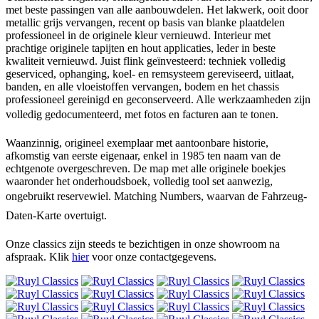
met beste passingen van alle aanbouwdelen. Het lakwerk, ooit door
metallic grijs vervangen, recent op basis van blanke plaatdelen
professioneel in de originele kleur vernieuwd. Interieur met
prachtige originele tapijten en hout applicaties, leder in beste
kwaliteit vernieuwd. Juist flink geïnvesteerd: techniek volledig
geserviced, ophanging, koel- en remsysteem gereviseerd, uitlaat,
banden, en alle vloeistoffen vervangen, bodem en het chassis
professioneel gereinigd en geconserveerd. Alle werkzaamheden zijn
volledig gedocumenteerd, met fotos en facturen aan te tonen.
Waanzinnig, origineel exemplaar met aantoonbare historie,
afkomstig van eerste eigenaar, enkel in 1985 ten naam van de
echtgenote overgeschreven. De map met alle originele boekjes
waaronder het onderhoudsboek, volledig tool set aanwezig,
ongebruikt reservewiel. Matching Numbers, waarvan de Fahrzeug-
Daten-Karte overtuigt.
Onze classics zijn steeds te bezichtigen in onze showroom na
afspraak.
Klik
hier
voor onze contactgegevens.