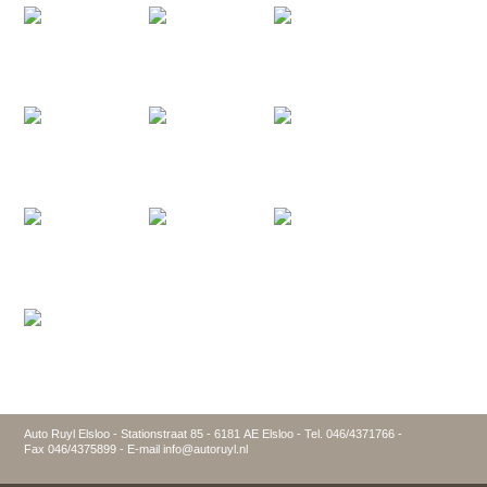
Auto Ruyl Elsloo - Stationstraat 85 - 6181 AE Elsloo - Tel. 046/4371766 -
Fax 046/4375899 - E-mail info@autoruyl.nl