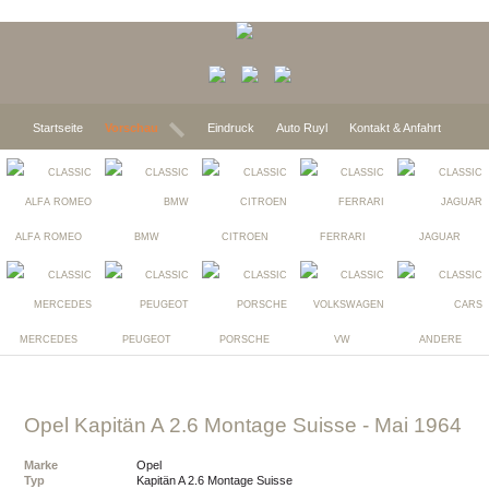
Startseite
Vorschau
Eindruck
Auto Ruyl
Kontakt & Anfahrt
ALFA ROMEO
BMW
CITROEN
FERRARI
JAGUAR
MERCEDES
PEUGEOT
PORSCHE
VW
ANDERE
opel Kapitän A 2.6 Montage Suisse
- Mai 1964
Marke
opel
Typ
Kapitän A 2.6 Montage Suisse