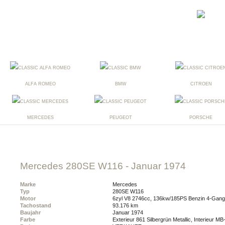
ALFA ROMEO
BMW
CITROEN
MERCEDES
PEUGEOT
PORSCHE
Mercedes 280SE W116
- Januar 1974
Marke
Mercedes
Typ
280SE W116
Motor
6zyl V8 2746cc, 136kw/185PS Benzin 4-Gang
Tachostand
93.176 km
Baujahr
Januar 1974
Farbe
Exterieur 861 Silbergrün Metallic, Interieur M