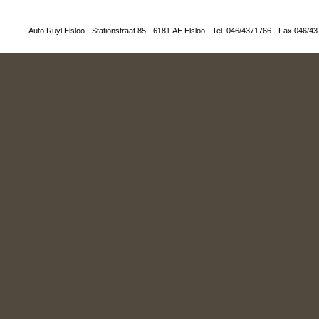
Auto Ruyl Elsloo - Stationstraat 85 - 6181 AE Elsloo - Tel. 046/4371766 - Fax 046/43