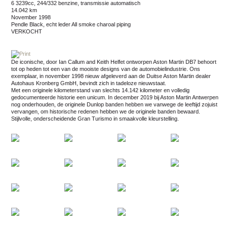
6 3239cc, 244/332 benzine, transmissie automatisch
14.042 km
november 1998
Pendle Black, echt leder All smoke charoal piping
VERKOCHT
De iconische, door Ian Callum and Keith Helfet ontworpen Aston Martin DB7 behoort
tot op heden tot een van de mooiste designs van de automobielindustrie. Ons
exemplaar, in november 1998 nieuw afgeleverd aan de Duitse Aston Martin dealer
Autohaus Kronberg GmbH, bevindt zich in tadeloze nieuwstaat.
Met een originele kilometerstand van slechts 14.142 kilometer en volledig
gedocumenteerde historie een unicum. In december 2019 bij Aston Martin Antwerpen
nog onderhouden, de originele Dunlop banden hebben we vanwege de leeftijd zojuist
vervangen, om historische redenen hebben we de originele banden bewaard.
Stijlvolle, onderscheidende Gran Turismo in smaakvolle kleurstelling.