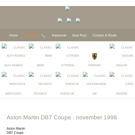
Home
Verwacht
Impressie
Auto Ruyl
Contact & Route
ALFA ROMEO
BMW
CITROEN
FERRARI
JAGUAR
MERCEDES
PEUGEOT
PORSCHE
VW
ANDERE
Aston Martin DB7 Coupe
- november 1998
Aston Martin
DB7 Coupe