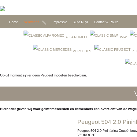
Home
Verwacht
Impressie
Auto Ruyl
Contact & Route
ALFA ROMEO
BMW
MERCEDES
PE
Op dit moment zijn er geen Peugeot modellen beschikbaar.
Hieronder geven wij voor geïnteresseerden en liefhebbers een overzicht van de wage
Peugeot 504 2.0 Pinin
Peugeot 504 2.0 Pininfarina Coupé, bouwjaar juli 1972, tellerstand 64.839 km, exterieur 1162 Gris Claire Métallisé / interieur 2308 velours Beige, Prijs:
VERKOCHT