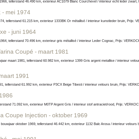
1966, tellerstand 46.490 km, exterieur AC1079 Blanc Courchevel / interieur echt leder zwar
 - mei 1974
4, tellerstand 61.215 km, exterieur 1333BK Or métallisé / interieur kunstleder bruin, Prijs
xe - juni 1964
1964, tellerstand 70.496 km, exterieur gris métallisé / interieur Leder Cognac, Prijs: VERKO
nfarina Coupé - maart 1981
 maart 1991
1, tellerstand 61.992 km, exterieur P3CX Beige Tibesti / interieur velours bruin, Prijs: VE
 1986
llerstand 71.092 km, exterieur M0TP Argent Gris / interieur stof antraciet/rood, Prijs: VERKO
na Coupe Injection - oktober 1969