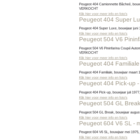
Peugeot 404 Camionnette Bâcheé, bouwjaar januari 1976, tellerstand 73.490 km, exterieur 1164 Beige Ceramique / interieur kunstleder bruin, Prijs:
VERKOCHT
Klik hier voor meer info en foto's
Peugeot 404 Super Lu
Peugeot 404 Super Luxe, bouwjaar juni 
Klik hier voor meer info en foto's
Peugeot 504 V6 Pinin
Peugeot 504 V6 Pininfarina Coupé Automatique, bouwjaar april 1976, tellerstand 56.463 km, exterieur 1132 Blanc Arosa / interieur velours oker, Prijs:
VERKOCHT
Klik hier voor meer info en foto's
Peugeot 404 Familiale
Peugeot 404 Familiale, bouwjaar maart 
Klik hier voor meer info en foto's
Peugeot 404 Pick-up - 
Peugeot 404 Pick-up, bouwjaar juli 1977
Klik hier voor meer info en foto's
Peugeot 504 GL Brea
Peugeot 504 GL Break, bouwjaar augustu
Klik hier voor meer info en foto's
Peugeot 604 V6 SL - 
Peugeot 604 V6 SL, bouwjaar mei 1975, t
Klik hier voor meer info en foto's