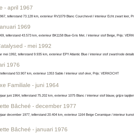
e - april 1967
 1967, tellerstand 73.128 km, exterieur RV1079 Blanc Courchevel / interieur Echt zwart leer,
januari 1969
69, tellerstand 43.573 km, exterieur BK1158 Blue-Gris Met. / interieur stof Beige, Prijs: V
Catalysed - mei 1992
 mei 1992, tellerstand 9.935 km, exterieur EPY Atlantic Blue / interieur stof zwart/rode deta
ari 1976
 tellerstand 53.907 km, exterieur 1353 Sable / interieur stof oker, Prijs: VERKOCHT
 Familiale - juni 1964
jaar juni 1964, tellerstand 75.202 km, exterieur 1075 Blanc / interieur stof blauw, grijze tapi
ette Bâcheé - december 1977
tte Bâcheé - januari 1976