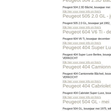
Peugeot 504 2.3D Bâc
Peugeot 504 2.3D Bâché, bouwjaar mei 1
Klik hier voor meer info en foto's
Peugeot 505 2.0 GL - j
Peugeot 505 2.0 GL, bouwjaar juli 1982,
Klik hier voor meer info en foto's
Peugeot 604 V6 Ti - 
Peugeot 604 V6 Ti, bouwjaar december 1
Klik hier voor meer info en foto's
Peugeot 404 Super Lux
Peugeot 404 Super Luxe Berline, bouwjaar februari 1968, tellerstand 59.896 km, exterieur BK1158 Blue-Gris Met. / interieur echt zwart leer, Prijs:
VERKOCHT
Klik hier voor meer info en foto's
Peugeot 404 Camionne
Peugeot 404 Camionnette Bâcheé, bouwjaar januari 1976, tellerstand 73.663 km, exterieur 1164 Beige Ceramique / interieur kunstleder bruin, Prijs:
VERKOCHT
Klik hier voor meer info en foto's
Peugeot 404 Cabriole
Peugeot 404 Cabriolet Super-Luxe, bouw
Klik hier voor meer info en foto's
Peugeot 504 GL - mei
Peugeot 504 GL, bouwjaar mei 1975, tel