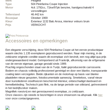
Merk
Peugeot
Type
504 Pininfarina Coupe Injection
Motor
4cil. 1792cc, 71kw/97pk benzine, handgeschakeld 4
versnellingen
Tellerstand
46.442 km
Bouwjaar
oktober 1969
Kleur
exterieur 1132 Balc Arosa, interieur velours bruin
Prijs
VERKOCHT
Printversie
Accessoires en opmerkingen
Een elegante verschijning, deze 504 Pininfarina Coupe uit het eerste productiejaar
waarin slechts 1.135 exemplaren geproduceerd werden. Naar mijn mening, in de
zeldzame originele conditie waarin dit exemplaar zich bevindt, een nog altijd qua prijs
ondergewaardeerd model. Geïmporteerd uit Frankrijk, afkomstig van de erfgename
van de eerste eigenaar, garage gestald sinds 1989.
Prachtig ongeschonden staat van de in Turijn, Italië geproduceerde carrosserie.
Bodem en chassis volledig professioneel gereinigd en door een blanke, transparantie
coating laten verzegelen. Beide zijkanten en de motorkap op basis van blanke
plaatdelen nieuw gespoten, fotodocumentatie aanwezig. Smetteloos, vanaf nieuw
door kunstlederen stoelhoezen beschermd interieur, onbeschadigd dasboard en
hemelbekleding. Technisch juist flink, na de lange periode van stilstand, geïnvesteerd
in het bedrijfszeker maken.
Magnifiek roestvrij en niet gerestaureerd exemplaar, zo zeldzaam.
Onze classics zijn steeds te bezichtigen in onze showroom na afspraak.
Klik
hier
voor onze contactgegevens.