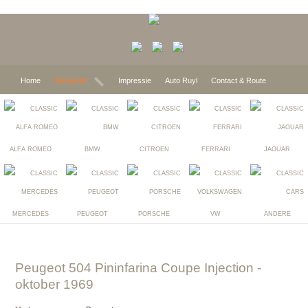
Home
Verwacht
Impressie
Auto Ruyl
Contact & Route
ALFA ROMEO
BMW
CITROEN
FERRARI
JAGUAR
MERCEDES
PEUGEOT
PORSCHE
VW
ANDERE
Peugeot 504 Pininfarina Coupe Injection
-
oktober 1969