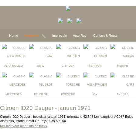
Home
Verwacht
Impressie
Auto Ruyl
Contact & Route
ALFA ROMEO
BMW
CITROEN
FERRARI
JAGUAR
MERCEDES
PEUGEOT
PORSCHE
VW
ANDERE
Citroen ID20 Dsuper - januari 1971
Citroen ID20 Dsuper , bouwjaar januari 1971, tellerstand 42.648 km, exterieur AC087 Beige
Albatross, interieur stof Or, Prijs: € 39.500,00
Klik hier voor meer info en foto's