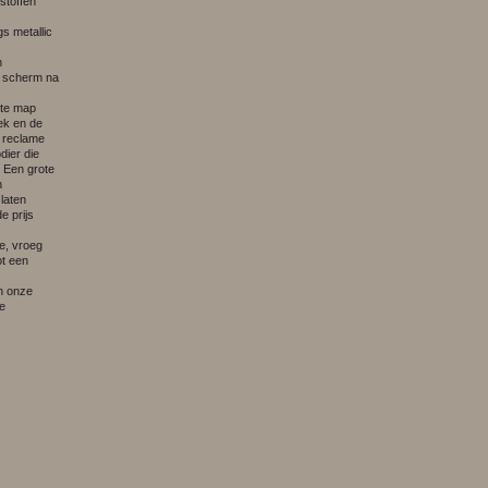
stoffen
s metallic
n
r scherm na
ete map
ek en de
e reclame
dier die
. Een grote
n
laten
e prijs
e, vroeg
ot een
in onze
e