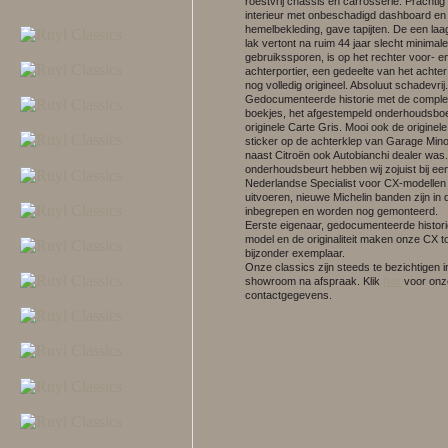
roestvrij chassis en carrosserie. Prachtig 
interieur met onbeschadigd dashboard en
hemelbekleding, gave tapijten. De een laag
lak vertont na ruim 44 jaar slecht minimale
gebruikssporen, is op het rechter voor- e
achterportier, een gedeelte van het achte
nog volledig origineel. Absoluut schadevrij.
Gedocumenteerde historie met de compl
boekjes, het afgestempeld onderhoudsbo
originele Carte Gris. Mooi ook de originel
sticker op de achterklep van Garage Mino
naast Citroën ook Autobianchi dealer was
onderhoudsbeurt hebben wij zojuist bij ee
Nederlandse Specialist voor CX-modellen 
uitvoeren, nieuwe Michelin banden zijn in d
inbegrepen en worden nog gemonteerd.
Eerste eigenaar, gedocumenteerde histori
model en de originaliteit maken onze CX t
bijzonder exemplaar.
Onze classics zijn steeds te bezichtigen 
showroom na afspraak.
Klik
hier
voor onz
contactgegevens.