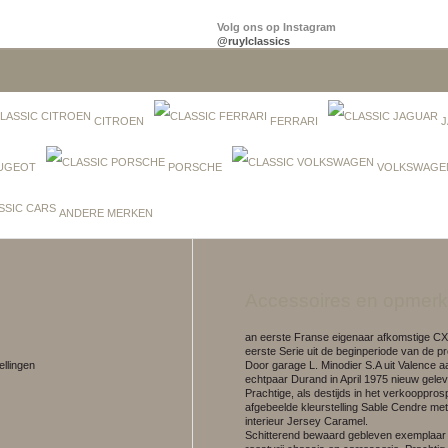
Volg ons op Instagram
@ruylclassics
CITROEN
FERRARI
J
UGEOT
PORSCHE
VOLKSWAGE
ANDERE MERKEN
Accessoires en opmerk
an eerste Franse eigenaar afkomstige CX
eerste Serie uit de beginperiode van de pr
ellingen
Door garage L. Minodier S.A uit Valence a
echtpaar Durand in April 1975 nieuw gelev
Prachtige, als destijds in het verkooppros
afgebeelde kleurstelling Sable Cendre met
interieur Jersey Caramel.
Schitterend bewaard gebleven exemplaar 