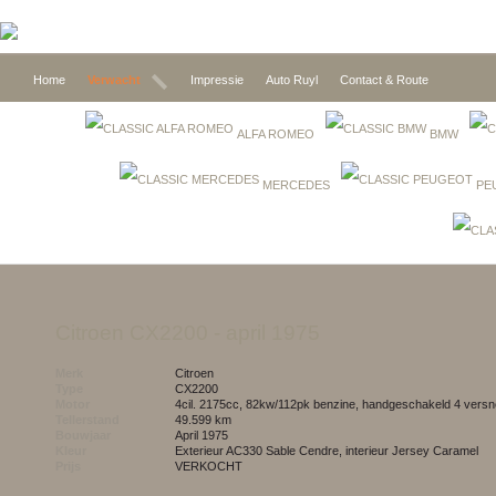
Home
Verwacht
Impressie
Auto Ruyl
Contact & Route
ALFA ROMEO
BMW
MERCEDES
PE
Citroen CX2200
- april 1975
Merk
Citroen
Type
CX2200
Motor
4cil. 2175cc, 82kw/112pk benzine, handgeschakeld 4 versn
Tellerstand
49.599 km
Bouwjaar
april 1975
Kleur
exterieur AC330 Sable Cendre, interieur Jersey Caramel
Prijs
VERKOCHT