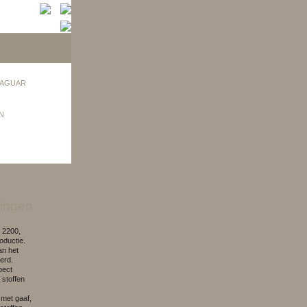
AGUAR
N
ingen
 2200,
oductie.
an het
erd.
pect
 stoffen
met gaaf,