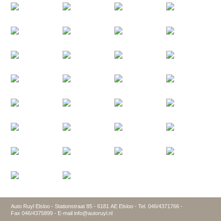
Auto Ruyl Elsloo - Stationstraat 85 - 6181 AE Elsloo - Tel. 046/4371766 -
Fax 046/4375899 - E-mail info@autoruyl.nl