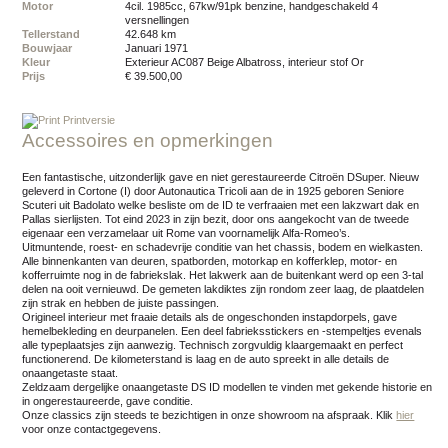
Motor
4cil. 1985cc, 67kw/91pk benzine, handgeschakeld 4
versnellingen
Tellerstand
42.648 km
Bouwjaar
januari 1971
Kleur
exterieur AC087 Beige Albatross, interieur stof Or
Prijs
€ 39.500,00
Printversie
Accessoires en opmerkingen
Een fantastische, uitzonderlijk gave en niet gerestaureerde Citroën DSuper. Nieuw
geleverd in Cortone (I) door Autonautica Tricoli aan de in 1925 geboren Seniore
Scuteri uit Badolato welke besliste om de ID te verfraaien met een lakzwart dak en
Pallas sierlijsten. Tot eind 2023 in zijn bezit, door ons aangekocht van de tweede
eigenaar een verzamelaar uit Rome van voornamelijk Alfa-Romeo’s.
Uitmuntende, roest- en schadevrije conditie van het chassis, bodem en wielkasten.
Alle binnenkanten van deuren, spatborden, motorkap en kofferklep, motor- en
kofferruimte nog in de fabriekslak. Het lakwerk aan de buitenkant werd op een 3-tal
delen na ooit vernieuwd. De gemeten lakdiktes zijn rondom zeer laag, de plaatdelen
zijn strak en hebben de juiste passingen.
Origineel interieur met fraaie details als de ongeschonden instapdorpels, gave
hemelbekleding en deurpanelen. Een deel fabrieksstickers en -stempeltjes evenals
alle typeplaatsjes zijn aanwezig. Technisch zorgvuldig klaargemaakt en perfect
functionerend. De kilometerstand is laag en de auto spreekt in alle details de
onaangetaste staat.
Zeldzaam dergelijke onaangetaste DS ID modellen te vinden met gekende historie en
in ongerestaureerde, gave conditie.
Onze classics zijn steeds te bezichtigen in onze showroom na afspraak.
Klik
hier
voor onze contactgegevens.