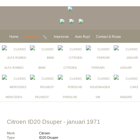
Home
Verwacht
Impressie
Auto Ruyl
Contact & Route
ALFA ROMEO
BMW
CITROEN
FERRARI
JAGUAR
MERCEDES
PEUGEOT
PORSCHE
VW
ANDERE
Citroen ID20 Dsuper
- januari 1971
Merk
Citroen
Type
ID20 Dsuper