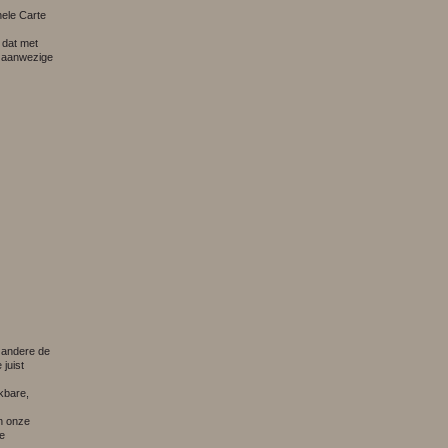
nele Carte
 dat met
e aanwezige
 andere de
juist
kbare,
in onze
e