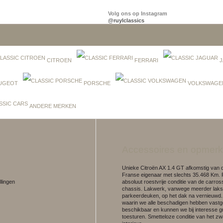
Volg ons op Instagram
@ruylclassics
CITROEN
FERRARI
J
UGEOT
PORSCHE
VOLKSWAGE
ANDERE MERKEN
Accessoires en opmerk
Unieke Citroën AX 1.4 GT afkomstig van 
Franse eigenaar met slechts 35.468 Km. 
llingen
absoluut roestvrije conditie van de carros
chassis. Lakwerk, vanwege meerder lak
parkeerdeuken, op het dak na vernieuwd.
waarin we alle beschadigen hebben vastg
beschikbaar en kunnen we bij interesse g
toesturen. Smetteloze conditie van het zw