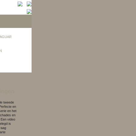
AGUAR
N
ingen
de tweede
Perfecte en
serie en het
schades en
 Een video
elegd is
raag
arte