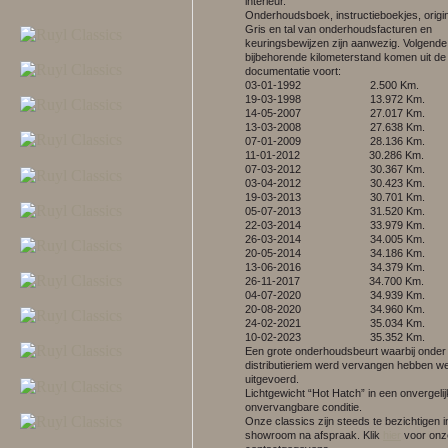
interieur.
Onderhoudsboek, instructieboekjes, origi
Gris en tal van onderhoudsfacturen en
keuringsbewijzen zijn aanwezig. Volgende
bijbehorende kilometerstand komen uit d
documentatie voort:
03-01-1992 2.500 Km.
19-03-1998 13.972 Km.
14-05-2007 27.017 Km.
13-03-2008 27.638 Km.
07-01-2009 28.136 Km.
11-01-2012 30.286 Km.
07-03-2012 30.367 Km.
03-04-2012 30.423 Km.
19-03-2013 30.701 Km.
05-07-2013 31.520 Km.
22-03-2014 33.979 Km.
26-03-2014 34.005 Km.
20-05-2014 34.186 Km.
13-06-2016 34.379 Km.
26-11-2017 34.700 Km.
04-07-2020 34.939 Km.
20-08-2020 34.960 Km.
24-02-2021 35.034 Km.
10-02-2023 35.352 Km.
Een grote onderhoudsbeurt waarbij onder
distributieriem werd vervangen hebben we 
uitgevoerd.
Lichtgewicht “Hot Hatch” in een onvergelij
onvervangbare conditie.
Onze classics zijn steeds te bezichtigen 
showroom na afspraak.
Klik
hier
voor onz