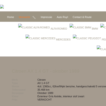
Home
Verwacht
Impressie
Auto Ruyl
Contact & Route
ALFA ROMEO
BMW
MERCEDES
PE
Citroen AX 1.4 GT
- oktober 1989
Merk
Citroen
Type
AX 1.4 GT
Motor
4cil. 1360cc, 62kw/84pk benzine, handgeschakeld 5 versne
Tellerstand
35.468 km
Bouwjaar
oktober 1989
Kleur
exterieur Gris Axinite, interieur stof zwart
Prijs
VERKOCHT