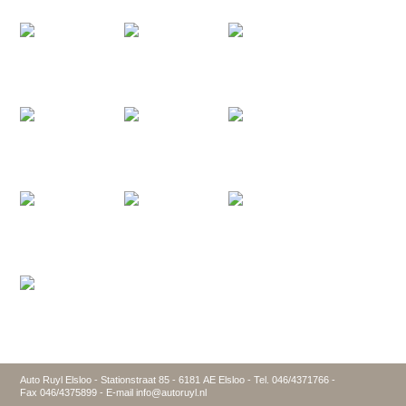
Auto Ruyl Elsloo - Stationstraat 85 - 6181 AE Elsloo - Tel. 046/4371766 -
Fax 046/4375899 - E-mail info@autoruyl.nl