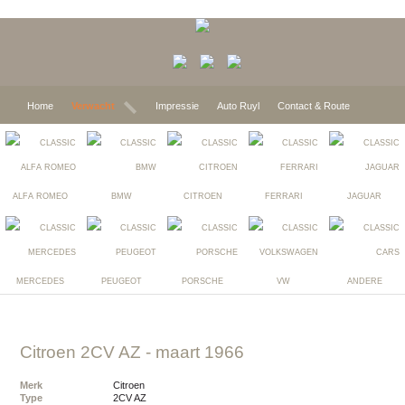
Home
Verwacht
Impressie
Auto Ruyl
Contact & Route
ALFA ROMEO
BMW
CITROEN
FERRARI
JAGUAR
MERCEDES
PEUGEOT
PORSCHE
VW
ANDERE
Citroen 2CV AZ
- maart 1966
Merk
Citroen
Type
2CV AZ