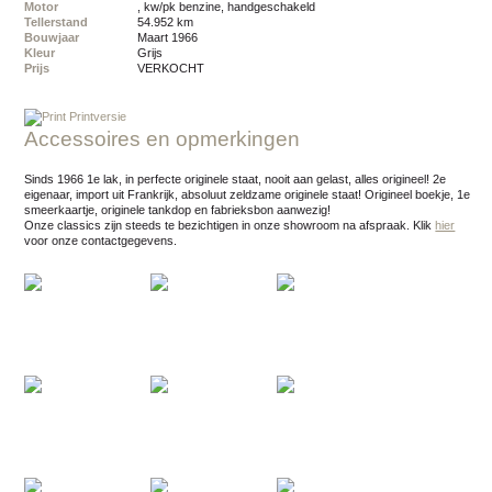
Motor
, kw/pk benzine, handgeschakeld
Tellerstand
54.952 km
Bouwjaar
maart 1966
Kleur
grijs
Prijs
VERKOCHT
Printversie
Accessoires en opmerkingen
Sinds 1966 1e lak, in perfecte originele staat, nooit aan gelast, alles origineel! 2e
eigenaar, import uit Frankrijk, absoluut zeldzame originele staat! Origineel boekje, 1e
smeerkaartje, originele tankdop en fabrieksbon aanwezig!
Onze classics zijn steeds te bezichtigen in onze showroom na afspraak.
Klik
hier
voor onze contactgegevens.