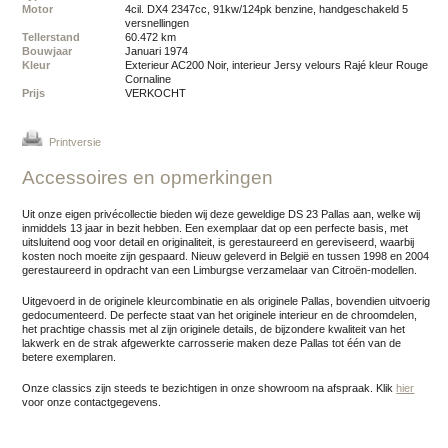
Motor
4cil. DX4 2347cc, 91kw/124pk benzine, handgeschakeld 5
versnellingen
Tellerstand
60.472 km
Bouwjaar
januari 1974
Kleur
exterieur AC200 Noir, interieur Jersy velours Rajé kleur Rouge
Cornaline
Prijs
VERKOCHT
Printversie
Accessoires en opmerkingen
Uit onze eigen privécollectie bieden wij deze geweldige DS 23 Pallas aan, welke wij
inmiddels 13 jaar in bezit hebben. Een exemplaar dat op een perfecte basis, met
uitsluitend oog voor detail en originaliteit, is gerestaureerd en gereviseerd, waarbij
kosten noch moeite zijn gespaard. Nieuw geleverd in België en tussen 1998 en 2004
gerestaureerd in opdracht van een Limburgse verzamelaar van Citroën-modellen.
Uitgevoerd in de originele kleurcombinatie en als originele Pallas, bovendien uitvoerig
gedocumenteerd. De perfecte staat van het originele interieur en de chroomdelen,
het prachtige chassis met al zijn originele details, de bijzondere kwaliteit van het
lakwerk en de strak afgewerkte carrosserie maken deze Pallas tot één van de
betere exemplaren.
Onze classics zijn steeds te bezichtigen in onze showroom na afspraak.
Klik
hier
voor onze contactgegevens.