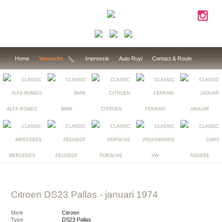
Home
Verwacht
Impressie
Auto Ruyl
Contact & Route
ALFA ROMEO
BMW
CITROEN
FERRARI
JAGUAR
MERCEDES
PEUGEOT
PORSCHE
VW
ANDERE
Citroen DS23 Pallas
- januari 1974
Merk
Citroen
Type
DS23 Pallas