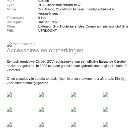
Merk
Citroen
Type
2CV Charleston ”Brand-new”
Motor
2cil. 602cc, 21kw/29pk benzine, handgeschakeld 4
versnellingen
Tellerstand
9 km
Bouwjaar
januari 1992
Kleur
exterieur Gris Nocturne et Gris Cormoran, interieur stof Grijs
Prijs
VERKOCHT
Printversie
Accessoires en opmerkingen
Een splinternieuwe Citroën 2CV rechtstreeks van een officiële Italiaanse Citroën-
dealer aangekocht. In 1992 te naam gesteld, nooit gebruikt met origineel slechts 9
kilometer
Onze classics zijn steeds te bezichtigen in onze showroom na afspraak.
Klik
hier
voor onze contactgegevens.