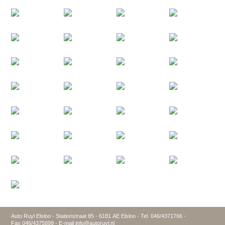
Auto Ruyl Elsloo - Stationstraat 85 - 6181 AE Elsloo - Tel. 046/4371766 -
Fax 046/4375899 - E-mail info@autoruyl.nl