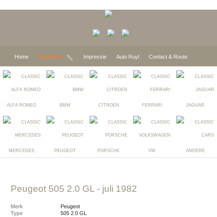
Home
Verwacht
Impressie
Auto Ruyl
Contact & Route
ALFA ROMEO
BMW
CITROEN
FERRARI
JAGUAR
MERCEDES
PEUGEOT
PORSCHE
VW
ANDERE
Peugeot 505 2.0 GL
- juli 1982
Merk
Peugeot
Type
505 2.0 GL