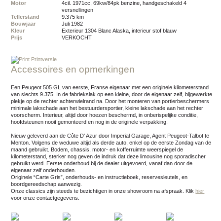
Motor
4cil. 1971cc, 69kw/84pk benzine, handgeschakeld 4
versnellingen
Tellerstand
9.375 km
Bouwjaar
juli 1982
Kleur
exterieur 1304 Blanc Alaska, interieur stof blauw
Prijs
VERKOCHT
Printversie
Accessoires en opmerkingen
Een Peugeot 505 GL van eerste, Franse eigenaar met een originele kilometerstand
van slechts 9.375. In de fabriekslak op een kleine, door de eigenaar zelf, bijgewerkte
plekje op de rechter achterwielrand na. Door het monteren van portierbeschermers
minimale lakschade aan het bestuurdersportier, kleine lakschade aan het rechter
voorscherm. Interieur, altijd door hoezen beschermd, in onberispelijke conditie,
hoofdsteunen nooit gemonteerd en nog in de originele verpakking.
Nieuw geleverd aan de Côte D’ Azur door Imperial Garage, Agent Peugeot-Talbot te
Menton. Volgens de weduwe altijd als derde auto, enkel op de eerste Zondag van de
maand gebruikt. Bodem, chassis, motor- en kofferruimte weerspiegel de
kilometerstand, sterker nog geven de indruk dat deze limousine nog sporadischer
gebruikt werd. Eerste onderhoud bij de dealer uitgevoerd, vanaf dan door de
eigenaar zelf onderhouden.
Originele “Carte Gris”, onderhouds- en instructieboek, reservesleutels, en
boordgereedschap aanwezig.
Onze classics zijn steeds te bezichtigen in onze showroom na afspraak.
Klik
hier
voor onze contactgegevens.