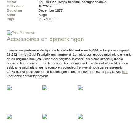
Motor
4cil. 1948cc, kw/pk benzine, handgeschakeld
Tellerstand
18.232 km
Bouwjaar
december 1977
Kleur
beige
Prijs
VERKOCHT
Printversie
Accessoires en opmerkingen
Unieke, originele en volledig in de fabriekslak verkerende 404 pick-up met origneel
18.232 km. Uit Zuid-Frankrijk geimporteerd, 1st. eigenaar met de originele carte gris
en de originele boekjes. Zeer mooi origineel lakwerk, als nieuw interieur, mooie
originele bache en perfecte techniek. Deze camionnette verkeerd werkelijk in een
zeldzame originele staat, is roest- en schadevrij en werd nooit gerestaureerd.
Onze classics zijn steeds te bezichtigen in onze showroom na afspraak.
Klik
hier
voor onze contactgegevens.