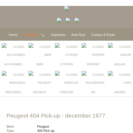
Home
Verwacht
Impressie
Auto Ruyl
Contact & Route
ALFA ROMEO
BMW
CITROEN
FERRARI
JAGUAR
MERCEDES
PEUGEOT
PORSCHE
VW
ANDERE
Peugeot 404 Pick-up
- december 1977
Merk
Peugeot
Type
404 Pick-up