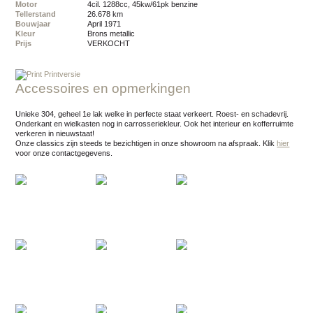
Motor
4cil. 1288cc, 45kw/61pk benzine
Tellerstand
26.678 km
Bouwjaar
april 1971
Kleur
brons metallic
Prijs
VERKOCHT
Printversie
Accessoires en opmerkingen
Unieke 304, geheel 1e lak welke in perfecte staat verkeert. Roest- en schadevrij.
Onderkant en wielkasten nog in carrosseriekleur. Ook het interieur en kofferruimte
verkeren in nieuwstaat!
Onze classics zijn steeds te bezichtigen in onze showroom na afspraak.
Klik
hier
voor onze contactgegevens.