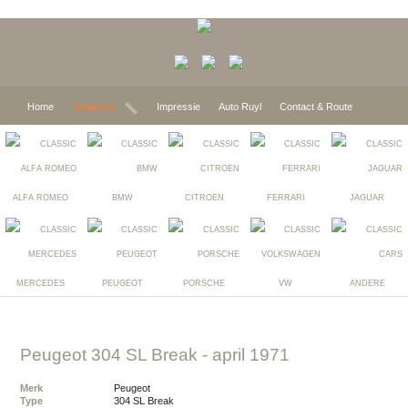
Home
Verwacht
Impressie
Auto Ruyl
Contact & Route
ALFA ROMEO
BMW
CITROEN
FERRARI
JAGUAR
MERCEDES
PEUGEOT
PORSCHE
VW
ANDERE
Peugeot 304 SL Break
- april 1971
Merk
Peugeot
Type
304 SL Break