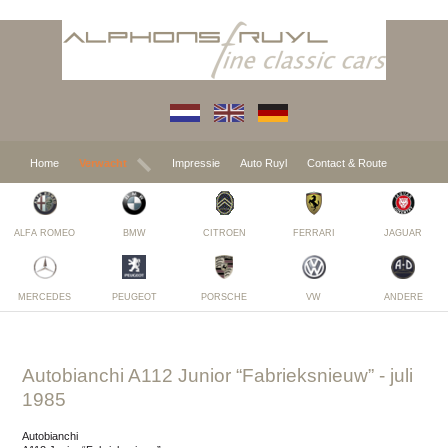
Home
Verwacht
Impressie
Auto Ruyl
Contact & Route
ALFA ROMEO
BMW
CITROEN
FERRARI
JAGUAR
MERCEDES
PEUGEOT
PORSCHE
VW
ANDERE
Autobianchi A112 Junior “Fabrieksnieuw”
- juli
1985
Autobianchi