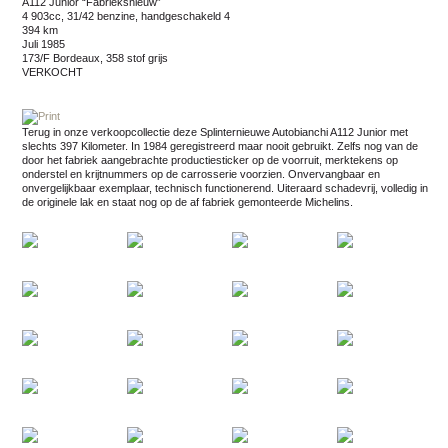
A112 Junior “Fabrieksnieuw”
4 903cc, 31/42 benzine, handgeschakeld 4
394 km
juli 1985
173/F Bordeaux, 358 stof grijs
VERKOCHT
Terug in onze verkoopcollectie deze Splinternieuwe Autobianchi A112 Junior met
slechts 397 Kilometer. In 1984 geregistreerd maar nooit gebruikt. Zelfs nog van de
door het fabriek aangebrachte productiesticker op de voorruit, merktekens op
onderstel en krijtnummers op de carrosserie voorzien. Onvervangbaar en
onvergelijkbaar exemplaar, technisch functionerend. Uiteraard schadevrij, volledig in
de originele lak en staat nog op de af fabriek gemonteerde Michelins.