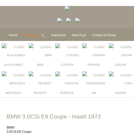
Home
Verwacht
Impressie
Auto Ruyl
Contact & Route
ALFA ROMEO
BMW
CITROEN
FERRARI
JAGUAR
MERCEDES
PEUGEOT
PORSCHE
VW
ANDERE
BMW 3.0CSi E9 Coupe
- maart 1972
BMW
3.0CSi E9 Coupe