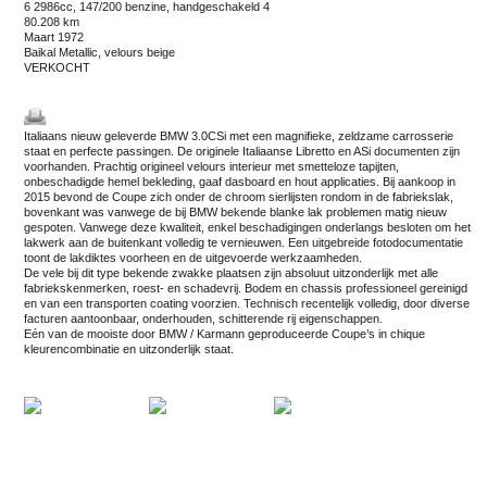
6 2986cc, 147/200 benzine, handgeschakeld 4
80.208 km
maart 1972
Baikal Metallic, velours beige
VERKOCHT
Italiaans nieuw geleverde BMW 3.0CSi met een magnifieke, zeldzame carrosserie
staat en perfecte passingen. De originele Italiaanse Libretto en ASi documenten zijn
voorhanden. Prachtig origineel velours interieur met smetteloze tapijten,
onbeschadigde hemel bekleding, gaaf dasboard en hout applicaties. Bij aankoop in
2015 bevond de Coupe zich onder de chroom sierlijsten rondom in de fabriekslak,
bovenkant was vanwege de bij BMW bekende blanke lak problemen matig nieuw
gespoten. Vanwege deze kwaliteit, enkel beschadigingen onderlangs besloten om het
lakwerk aan de buitenkant volledig te vernieuwen. Een uitgebreide fotodocumentatie
toont de lakdiktes voorheen en de uitgevoerde werkzaamheden.
De vele bij dit type bekende zwakke plaatsen zijn absoluut uitzonderlijk met alle
fabriekskenmerken, roest- en schadevrij. Bodem en chassis professioneel gereinigd
en van een transporten coating voorzien. Technisch recentelijk volledig, door diverse
facturen aantoonbaar, onderhouden, schitterende rij eigenschappen.
Eén van de mooiste door BMW / Karmann geproduceerde Coupe’s in chique
kleurencombinatie en uitzonderlijk staat.