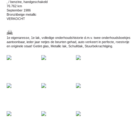
, / benzine, handgeschakeld
76.762 km
september 1986
bronzitbeige metallic
VERKOCHT
1e eigenaresse, 1e lak, volledige onderhoudshistorie d.m.v. twee onderhoudsboekjes
aantoonbaar, ieder jaar netjes de beurten gehad, auto verkeert in perfecte, roestvrije
en originele staat! Getint glas, Metallic lak, Schuifdak, Stuurbekrachtiging.