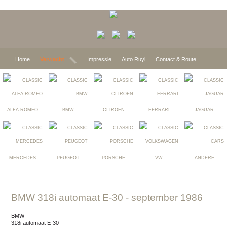
Home
Verwacht
Impressie
Auto Ruyl
Contact & Route
ALFA ROMEO
BMW
CITROEN
FERRARI
JAGUAR
MERCEDES
PEUGEOT
PORSCHE
VW
ANDERE
BMW 318i automaat E-30
- september 1986
BMW
318i automaat E-30