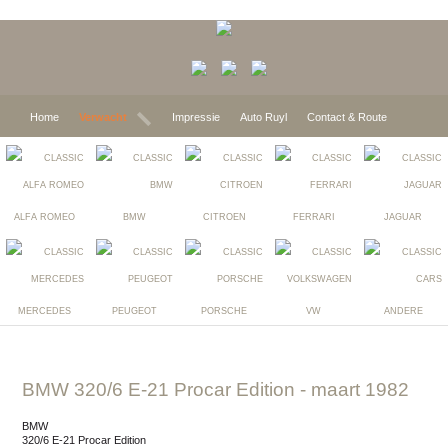
Home
Verwacht
Impressie
Auto Ruyl
Contact & Route
ALFA ROMEO
BMW
CITROEN
FERRARI
JAGUAR
MERCEDES
PEUGEOT
PORSCHE
VW
ANDERE
BMW 320/6 E-21 Procar Edition
- maart 1982
BMW
320/6 E-21 Procar Edition