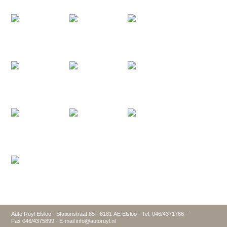
Auto Ruyl Elsloo - Stationstraat 85 - 6181 AE Elsloo - Tel. 046/4371766 -
Fax 046/4375899 - E-mail info@autoruyl.nl