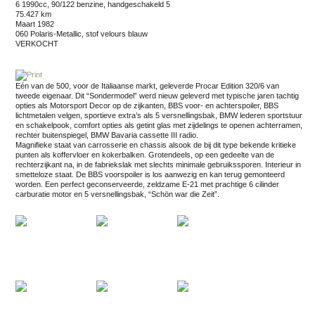
6 1990cc, 90/122 benzine, handgeschakeld 5
75.427 km
maart 1982
060 Polaris-Metallic, stof velours blauw
VERKOCHT
Eén van de 500, voor de Italiaanse markt, geleverde Procar Edition 320/6 van
tweede eigenaar. Dit “Sondermodel” werd nieuw geleverd met typische jaren tachtig
opties als Motorsport Decor op de zijkanten, BBS voor- en achterspoiler, BBS
lichtmetalen velgen, sportieve extra’s als 5 versnellingsbak, BMW lederen sportstuur
en schakelpook, comfort opties als getint glas met zijdelings te openen achterramen,
rechter buitenspiegel, BMW Bavaria cassette III radio.
Magnifieke staat van carrosserie en chassis alsook de bij dit type bekende kritieke
punten als koffervloer en kokerbalken. Grotendeels, op een gedeelte van de
rechterzijkant na, in de fabriekslak met slechts minimale gebruikssporen. Interieur in
smetteloze staat. De BBS voorspoiler is los aanwezig en kan terug gemonteerd
worden. Een perfect geconserveerde, zeldzame E-21 met prachtige 6 cilinder
carburatie motor en 5 versnellingsbak, “Schön war die Zeit”.