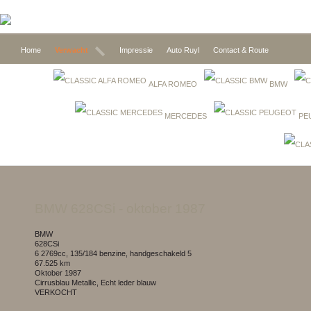
Home
Verwacht
Impressie
Auto Ruyl
Contact & Route
ALFA ROMEO
BMW
MERCEDES
PE
BMW 628CSi
- oktober 1987
BMW
628CSi
6 2769cc, 135/184 benzine, handgeschakeld 5
67.525 km
oktober 1987
Cirrusblau Metallic, Echt leder blauw
VERKOCHT