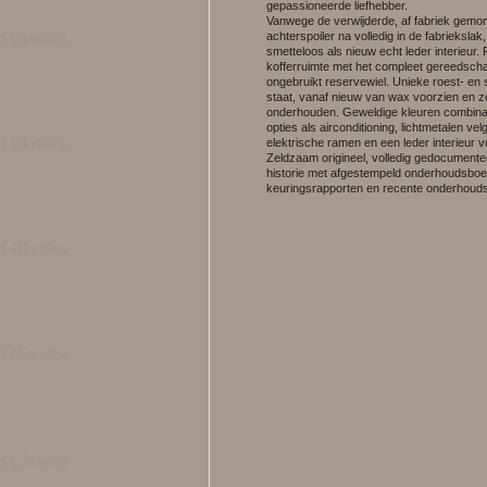
gepassioneerde liefhebber.
Vanwege de verwijderde, af fabriek gemo
achterspoiler na volledig in de fabriekslak,
smetteloos als nieuw echt leder interieur. 
kofferruimte met het compleet gereedsch
ongebruikt reservewiel. Unieke roest- en 
staat, vanaf nieuw van wax voorzien en z
onderhouden. Geweldige kleuren combinat
opties als airconditioning, lichtmetalen vel
elektrische ramen en een leder interieur v
Zeldzaam origineel, volledig gedocument
historie met afgestempeld onderhoudsboe
keuringsrapporten en recente onderhouds