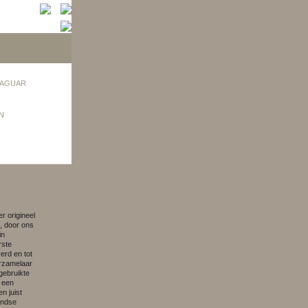
AGUAR
N
r origineel
, door ons
in
rste
erd en tot
erzamelaar
gebruikte
t een
n juist
andse