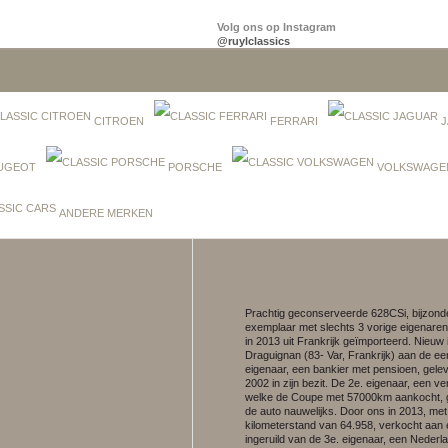
Volg ons op Instagram
@ruylclassics
CITROEN
FERRARI
J
UGEOT
PORSCHE
VOLKSWAGE
ANDERE MERKEN
Prachtig geconserveerde 628CSi, bijzonde
exemplaar met slechts 3 vorige eigenaren
in 2013 uit Frankrijk geïmporteerd. Nieuw 
Draguignan (83- Var, Frankrijk) aan de ee
eigenaar, een bankier met pensioen, gelev
2002 in zijn bezit. De 2e. eigenaar, een v
welke de Coupe met 57000km aankocht, 
de auto nauwelijks. Door ons in 2013, me
kilometerstand van 64.958, verkocht aan e
ingeruild van de 3e. eigenaar, een Nederl