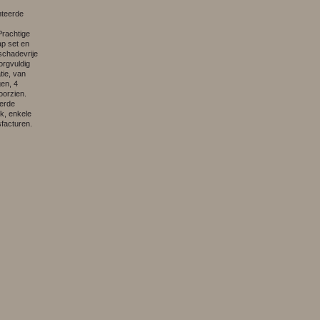
nteerde
Prachtige
ap set en
schadevrije
orgvuldig
ie, van
gen, 4
oorzien.
eerde
k, enkele
facturen.