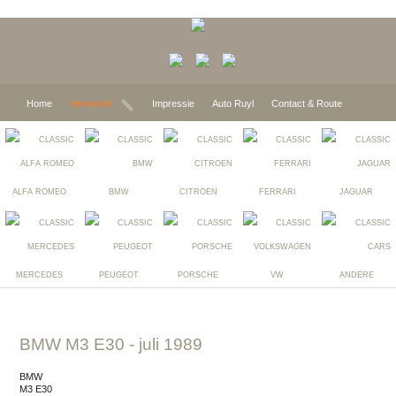
Home
Verwacht
Impressie
Auto Ruyl
Contact & Route
ALFA ROMEO
BMW
CITROEN
FERRARI
JAGUAR
MERCEDES
PEUGEOT
PORSCHE
VW
ANDERE
BMW M3 E30
- juli 1989
BMW
M3 E30