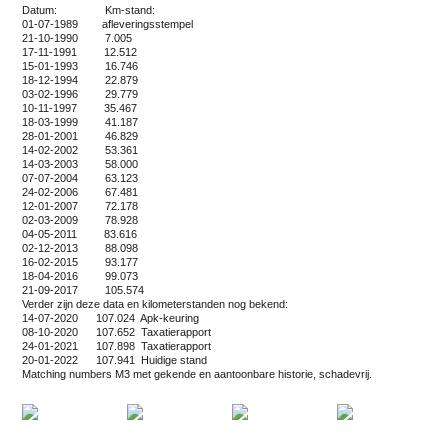
Datum: Km-stand:
01-07-1989 afleveringsstempel
21-10-1990 7.005
17-11-1991 12.512
15-01-1993 16.746
18-12-1994 22.879
03-02-1996 29.779
10-11-1997 35.467
18-03-1999 41.187
28-01-2001 46.829
14-02-2002 53.361
14-03-2003 58.000
07-07-2004 63.123
24-02-2006 67.481
12-01-2007 72.178
02-03-2009 78.928
04-05-2011 83.616
02-12-2013 88.098
16-02-2015 93.177
18-04-2016 99.073
21-09-2017 105.574
Verder zijn deze data en kilometerstanden nog bekend:
14-07-2020 107.024 Apk-keuring
08-10-2020 107.652 Taxatierapport
24-01-2021 107.898 Taxatierapport
20-01-2022 107.941 Huidige stand
Matching numbers M3 met gekende en aantoonbare historie, schadevrij.