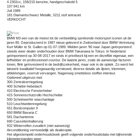
4 2302cc, 158/215 benzine, handgeschakeld 5
107.941 km
juli 1989
181 Diamantschwarz Metallic, 0211 stof antraciet
VERKOCHT
BMW M3 een van de meest tot de verbeelding sprekende motorsport iconen uit de
jaren 80. Geproduceerd in 1987 nieuw geleverd in Zwitserland door BMW-Vertretung
Kurt Müller te St. Gallen op 01-07-1989. Midden jaren ’90 naar Japan geëxporteerd
steeds weer dealer onderhouden door BMW Takanawa te Tokyo. In Nederland
geïmporteerd op 30-08-2017 en sinds in privébezit bij een en dezelfde eigenaar, een
liefhebber en professioneel coureur. De laatste jaren, zoals de aanwezige facturen
tonen, flink geïnvesteerd in de bedrijfszekerheid, maar ook in de optiek. Zo werd het
lakwerk kwalitatief hoogwaardig vernieuwd, diverse details als lijsten, klemmen,
afdekkingen, voorruit vervangen. Nagenoeg smetteloos stoffen interieur.
Optioneel uitgerust met:
300 Zentralverriegelung
400 Schiebe-hebedach
410 Electrische Fensterheber
415 Sonnenschutzrollo Hechscheibe
500 Scheinwerfer waschanlage
510 Leuchtweitenregelung
551 Bordcomputer II
650 BMW Bavaria C
581 Dachantenne
690 Cassettenhalterung
932 Winterreifen zusatlich (niet aanwezig)
Airconditioning vermoedelijk als dealeroptie.
Het afgestempeld onderhoudsboek geeft volgende onderhoudsdata met bijhorende
kilometerstanden weer: