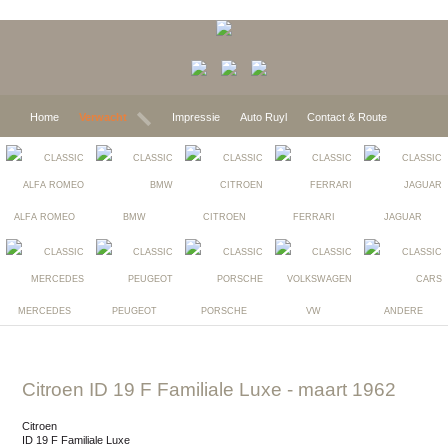
Home
Verwacht
Impressie
Auto Ruyl
Contact & Route
ALFA ROMEO
BMW
CITROEN
FERRARI
JAGUAR
MERCEDES
PEUGEOT
PORSCHE
VW
ANDERE
Citroen ID 19 F Familiale Luxe
- maart 1962
Citroen
ID 19 F Familiale Luxe