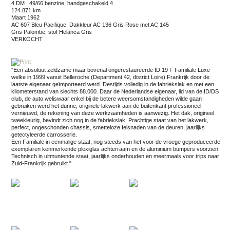
4 DM , 49/66 benzine, handgeschakeld 4
124.871 km
maart 1962
AC 607 Bleu Pacifique, Dakkleur AC 136 Gris Rose met AC 145
Gris Palombe, stof Helanca Gris
VERKOCHT
"Een absoluut zeldzame maar bovenal ongerestaureerde ID 19 F Familiale Luxe
welke in 1999 vanuit Belleroche (Department 42, district Loire) Frankrijk door de
laatste eigenaar geïmporteerd werd. Destijds volledig in de fabriekslak en met een
kilometerstand van slechts 88.000. Daar de Nederlandse eigenaar, lid van de ID/DS
club, de auto weliswaar enkel bij de betere weersomstandigheden wilde gaan
gebruiken werd het dunne, originele lakwerk aan de buitenkant professioneel
vernieuwd, de rekening van deze werkzaamheden is aanwezig. Het dak, origineel
tweekleurig, bevindt zich nog in de fabriekslak. Prachtige staat van het lakwerk,
perfect, ongeschonden chassis, smetteloze felsnaden van de deuren, jaarlijks
getectyleerde carrosserie.
Een Familiale in eenmalige staat, nog steeds van het voor de vroege geproduceerde
exemplaren kenmerkende plexiglas achterraam en de aluminium bumpers voorzien.
Technisch in uitmuntende staat, jaarlijks onderhouden en meermaals voor trips naar
Zuid-Frankrijk gebruikt."