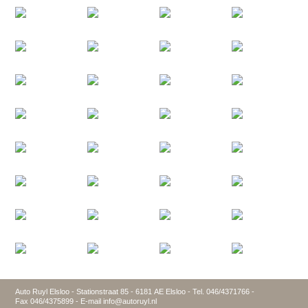
Auto Ruyl Elsloo - Stationstraat 85 - 6181 AE Elsloo - Tel. 046/4371766 -
Fax 046/4375899 - E-mail info@autoruyl.nl