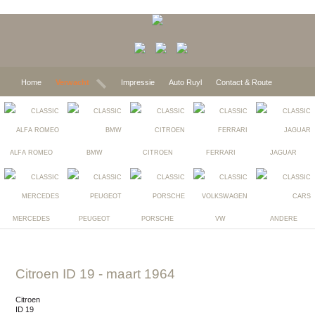
Home
Verwacht
Impressie
Auto Ruyl
Contact & Route
ALFA ROMEO
BMW
CITROEN
FERRARI
JAGUAR
MERCEDES
PEUGEOT
PORSCHE
VW
ANDERE
Citroen ID 19
- maart 1964
Citroen
ID 19