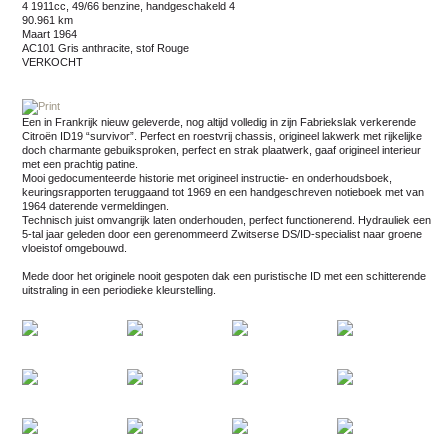
4 1911cc, 49/66 benzine, handgeschakeld 4
90.961 km
maart 1964
AC101 Gris anthracite, stof Rouge
VERKOCHT
Een in Frankrijk nieuw geleverde, nog altijd volledig in zijn Fabriekslak verkerende
Citroën ID19 “survivor”. Perfect en roestvrij chassis, origineel lakwerk met rijkelijke
doch charmante gebuiksproken, perfect en strak plaatwerk, gaaf origineel interieur
met een prachtig patine.
Mooi gedocumenteerde historie met origineel instructie- en onderhoudsboek,
keuringsrapporten teruggaand tot 1969 en een handgeschreven notieboek met van
1964 daterende vermeldingen.
Technisch juist omvangrijk laten onderhouden, perfect functionerend. Hydrauliek een
5-tal jaar geleden door een gerenommeerd Zwitserse DS/ID-specialist naar groene
vloeistof omgebouwd.
Mede door het originele nooit gespoten dak een puristische ID met een schitterende
uitstraling in een periodieke kleurstelling.