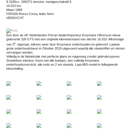
8 3185cc, 199/271 benzine, handgeschakeld 5
16.910 km
maart 1989
FER300 Rosso Corsa, leder Nero
VERKOCHT
Een door de off. Nederlandse Ferrari dealer/importeur Kroymans Hilversum nieuw
geleverde 328 GTS met een originele kilometerstand van slechts 16.910. Afkomstige
e
van 3
. eigenaar, telkens weer door Kroymans onderhouden en geleverd. Laatste
grote onderhoudsbeurt in Oktober 2019 uitgevoerd waarbij alle vloeistoffen en riemen
vervangen werden.
Volledig in de fabriekslak met perfecte glans en nagenoeg zonder gebruikssporen.
Smetteloos interieur. Komt met alle boekjes, een volledig Kroymans
onderhoudsoverzicht, alle tools en 2 set sleutels. Laat ABS-model in felbegeerde
kleurstelling.