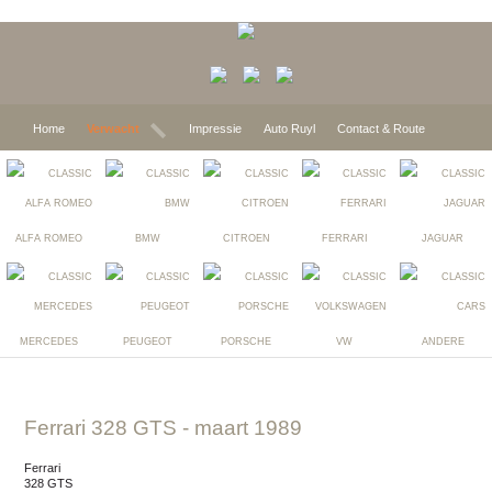
Home
Verwacht
Impressie
Auto Ruyl
Contact & Route
ALFA ROMEO
BMW
CITROEN
FERRARI
JAGUAR
MERCEDES
PEUGEOT
PORSCHE
VW
ANDERE
Ferrari 328 GTS
- maart 1989
Ferrari
328 GTS