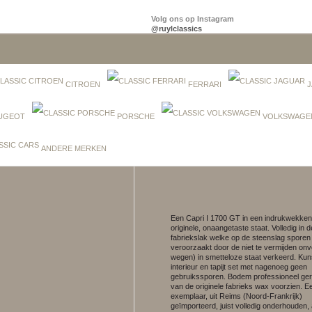
Volg ons op Instagram
@ruylclassics
CITROEN
FERRARI
J
UGEOT
PORSCHE
VOLKSWAGE
ANDERE MERKEN
Een Capri I 1700 GT in een indrukwekken
originele, onaangetaste staat. Volledig in d
fabriekslak welke op de steenslag sporen
veroorzaakt door de niet te vermijden on
wegen) in smetteloze staat verkeerd. Kun
interieur en tapijt set met nagenoeg geen
gebruikssporen. Bodem professioneel ger
van de originele fabrieks wax voorzien. E
exemplaar, uit Reims (Noord-Frankrijk)
geïmporteerd, juist volledig onderhouden, a