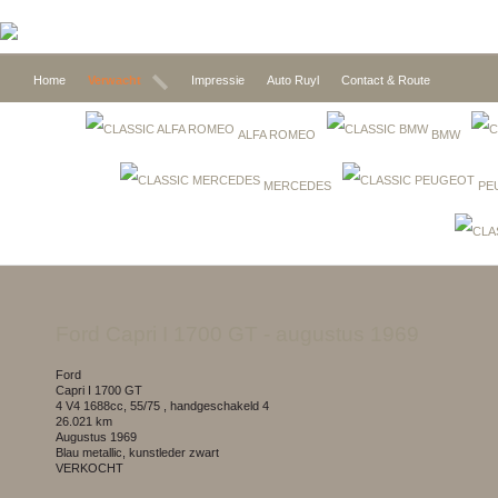
Home
Verwacht
Impressie
Auto Ruyl
Contact & Route
ALFA ROMEO
BMW
MERCEDES
PE
ford Capri I 1700 GT
- augustus 1969
ford
Capri I 1700 GT
4 V4 1688cc, 55/75 , handgeschakeld 4
26.021 km
augustus 1969
Blau metallic, kunstleder zwart
VERKOCHT