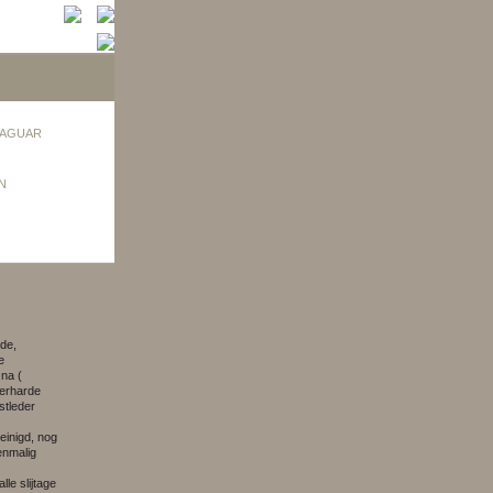
AGUAR
N
de,
e
 na (
verharde
stleder
einigd, nog
enmalig
lle slijtage