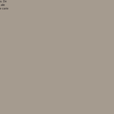
.a. De
alle
te carte