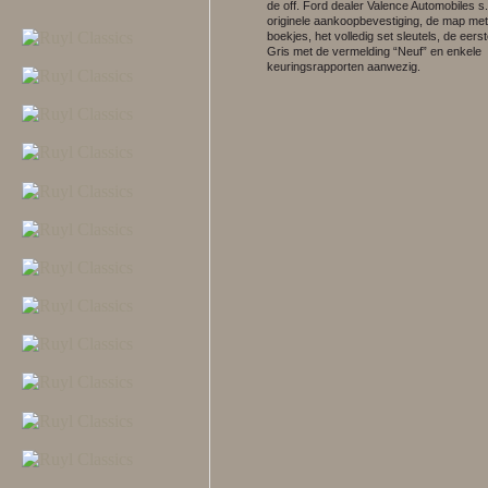
de off. Ford dealer Valence Automobiles s
originele aankoopbevestiging, de map met 
boekjes, het volledig set sleutels, de eers
Gris met de vermelding “Neuf” en enkele
keuringsrapporten aanwezig.