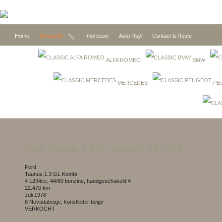
Home
Verwacht
Impressie
Auto Ruyl
Contact & Route
ALFA ROMEO
BMW
MERCEDES
PE
Ford Taunus 1.3 GL Kombi
- juli 1978
Ford
Taunus 1.3 GL Kombi
4 1294cc, 44/60 benzine, handgeschakeld 4
22.470 km
juli 1978
8 Nevadabeige, kunstleder beige
VERKOCHT