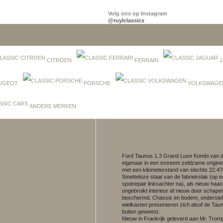
Volg ons op Instagram
@ruylclassics
CITROEN
FERRARI
J
UGEOT
PORSCHE
VOLKSWAGE
ANDERE MERKEN
Ford Taunus 1.3 Grand Luxe Kombi van d
eigenaar in een extreem zeldzame originel
met een kilometerstand van slechts 22.47
Smetteloze staat van de fabriekslak (op 
spotrepair linksachter na), als nieuw haas
ongebruikt interieur af nieuw door schape
beschermd. Chassis en bodem, onderstel
wielkasten presenteren zich alsof de Taun
buiten geweest.
Nieuw in Frankrijk geleverd aan Mr. Trom