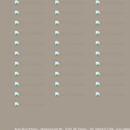
Auto Ruyl Elsloo - Stationstraat 85 - 6181 AE Elsloo - Tel. 046/4371766 - Fax 046/