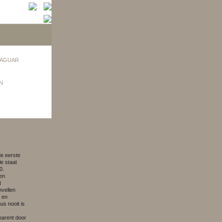
AGUAR
N
e eerste
e staat
0.
een
t
nvellen
 en
us nooit is
parent door