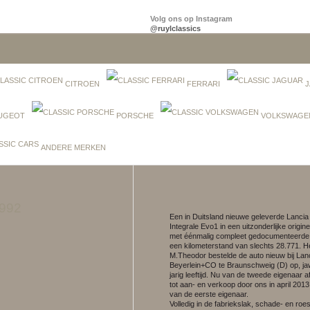
Volg ons op Instagram
@ruylclassics
CITROEN
FERRARI
J
UGEOT
PORSCHE
VOLKSWAGE
ANDERE MERKEN
1992
Een in Duitsland nieuwe geleverde Lancia
Integrale Evo1 in een uitzonderlijke origine
met éénmalig compleet gedocumenteerde h
een kilometerstand van slechts 28.771. He
M.Theodor bestelde de auto nieuw bij Lan
Beyerlein+CO te Braunschweig (D) op, jaw
jarig leeftijd. Nu van de tweede eigenaar a
tot aan- en verkoop door ons in april 2013 
van de eerste eigenaar.
Volledig in de fabriekslak, schade- en roes