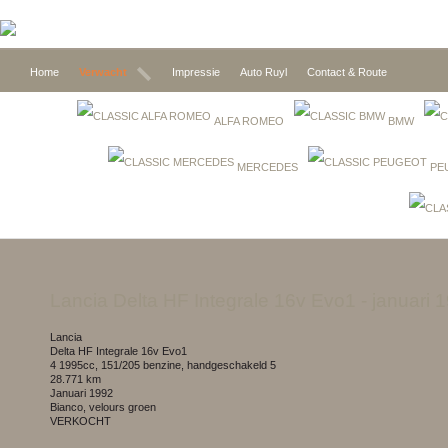
Home
Verwacht
Impressie
Auto Ruyl
Contact & Route
ALFA ROMEO
BMW
MERCEDES
PE
Lancia Delta HF Integrale 16v Evo1
- januari 
Lancia
Delta HF Integrale 16v Evo1
4 1995cc, 151/205 benzine, handgeschakeld 5
28.771 km
januari 1992
Bianco, velours groen
VERKOCHT