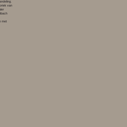
andeling.
abriek van
ler
ibach
e met