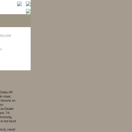
AGUAR
N
 Delta HF
le staat,
istorie en
rr.
cia Dealer
el, 74-
fkomstig,
in het bezit
tvrij, vanaf