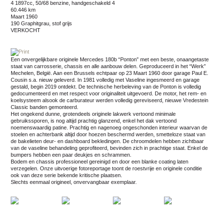
4 1897cc, 50/68 benzine, handgeschakeld 4
60.446 km
maart 1960
190 Graphitgrau, stof grijs
VERKOCHT
Een onvergelijkbare originele Mercedes 180b “Ponton” met een beste, onaangetaste
staat van carrosserie, chassis en alle aanbouw delen. Geproduceerd in het “Werk”
Mechelen, België. Aan een Brussels echtpaar op 23 Maart 1960 door garage Paul E.
Cousin s.a. nieuw geleverd. In 1981 volledig met Vaseline ingesmeerd en garage
gestald, begin 2019 ontdekt. De technische herbeleving van de Ponton is volledig
gedocumenteerd en met respect voor originaliteit uitgevoerd. De motor, het rem- en
koelsysteem alsook de carburateur werden volledig gereviseerd, nieuwe Vredestein
Classic banden gemonteerd.
Het ongekend dunne, grotendeels originele lakwerk vertoond minimale
gebruikssporen, is nog altijd prachtig glanzend, enkel het dak vertoond
noemenswaardig patine. Prachtig en nagenoeg ongeschonden interieur waarvan de
stoelen en achterbank altijd door hoezen beschermd werden, smetteloze staat van
de bakelieten deur- en dashboard bekledingen. De chroomdelen hebben zichtbaar
van de vaseline behandeling geprofiteerd, bevinden zich in prachtige staat. Enkel de
bumpers hebben een paar deukjes en schrammen.
Bodem en chassis professioneel gereinigd en door een blanke coating laten
verzegelen. Onze uitvoerige fotoreportage toont de roestvrije en originele conditie
ook van deze serie bekende kritische plaatsen.
Slechts eenmaal origineel, onvervangbaar exemplaar.