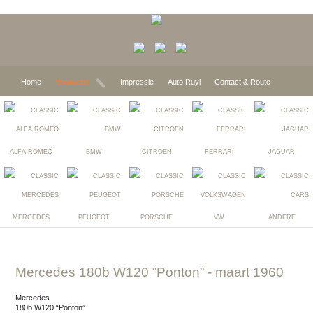
Home
Verwacht
Impressie
Auto Ruyl
Contact & Route
ALFA ROMEO
BMW
CITROEN
FERRARI
JAGUAR
MERCEDES
PEUGEOT
PORSCHE
VW
ANDERE
Mercedes 180b W120 “Ponton”
- maart 1960
Mercedes
180b W120 “Ponton”