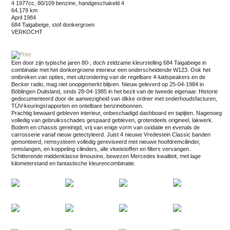
4 1977cc, 80/109 benzine, handgeschakeld 4
64.179 km
april 1984
684 Taigabeige, stof donkergroen
VERKOCHT
Een door zijn typische jaren 80-, doch zeldzame kleurstelling 684 Taigabeige in
combinatie met het donkergroene interieur een onderscheidende W123. Ook het
ontbreken van opties, met uitzondering van de regelbare 4-luidspeakers en de
Becker radio, mag niet onopgemerkt blijven. Nieuw geleverd op 25-04-1984 in
Böblingen Duitsland, sinds 28-04-1985 in het bezit van de tweede eigenaar. Historie
gedocumenteerd door de aanwezigheid van dikke ordner met onderhoudsfacturen,
TÜV-keuringsrapporten en ontelbare benzinebonnen.
Prachtig bewaard gebleven interieur, onbeschadigd dashboard en tapijten. Nagenoeg
volledig van gebruiksschades gespaard gebleven, grotendeels origineel, lakwerk.
Bodem en chassis gereinigd, vrij van enige vorm van oxidatie en evenals de
carrosserie vanaf nieuw getectyleerd. Juist 4 nieuwe Vredestein Classic banden
gemonteerd, remsysteem volledig gereviseerd met nieuwe hoofdremcilinder,
remslangen, en koppeling cilinders, alle vloeistoffen en filters vervangen.
Schitterende middenklasse limousine, bewezen Mercedes kwaliteit, met lage
kilometerstand en fantastische kleurencombinatie.