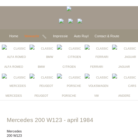
Home
Verwacht
Impressie
Auto Ruyl
Contact & Route
ALFA ROMEO
BMW
CITROEN
FERRARI
JAGUAR
MERCEDES
PEUGEOT
PORSCHE
VW
ANDERE
Mercedes 200 W123
- april 1984
Mercedes
200 W123