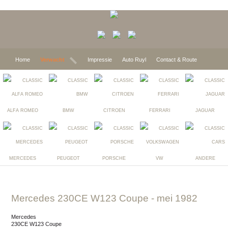
Home
Verwacht
Impressie
Auto Ruyl
Contact & Route
ALFA ROMEO
BMW
CITROEN
FERRARI
JAGUAR
MERCEDES
PEUGEOT
PORSCHE
VW
ANDERE
Mercedes 230CE W123 Coupe
- mei 1982
Mercedes
230CE W123 Coupe