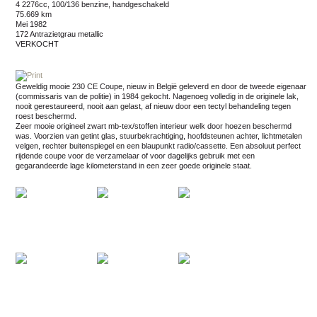
4 2276cc, 100/136 benzine, handgeschakeld
75.669 km
mei 1982
172 Antrazietgrau metallic
VERKOCHT
Geweldig mooie 230 CE Coupe, nieuw in België geleverd en door de tweede eigenaar
(commissaris van de politie) in 1984 gekocht. Nagenoeg volledig in de originele lak,
nooit gerestaureerd, nooit aan gelast, af nieuw door een tectyl behandeling tegen
roest beschermd.
Zeer mooie origineel zwart mb-tex/stoffen interieur welk door hoezen beschermd
was. Voorzien van getint glas, stuurbekrachtiging, hoofdsteunen achter, lichtmetalen
velgen, rechter buitenspiegel en een blaupunkt radio/cassette. Een absoluut perfect
rijdende coupe voor de verzamelaar of voor dagelijks gebruik met een
gegarandeerde lage kilometerstand in een zeer goede originele staat.