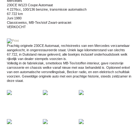
Mercedes
230CE W123 Coupe Automaat
4 2276cc, 100/136 benzine, transmissie automatisch
67.722 km
juni 1980
Classicweiss, MB-Tex/stof Zwart-antraciet
VERKOCHT
Prachtig originele 230CE Automaat, rechtstreeks van een Mercedes verzamelaar
aangekocht, in ongerestaureerde staat. Uniek lage kilometerstand van slechts
67.722, in Duitsland nieuw geleverd, alle boekjes inclusief onderhoudsboek welk
rijkelijk van dealer stempels voorzien is.
Volledig in de fabriekslak, smetteloos MB-Tex/stoffen interieur, gave roestvrije
carrosserie en chassis welke vanaf nieuw met wax behandeld is. Optioneel enkel
van een automatische versnellingsbak, Becker radio, en een elektrisch schuifdak
voorzien. Geweldige originele auto met een prachtige historie, steeds zeldzamer in
deze staat.