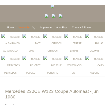
Home
Verwacht
Impressie
Auto Ruyl
Contact & Route
ALFA ROMEO
BMW
CITROEN
FERRARI
JAGUAR
MERCEDES
PEUGEOT
PORSCHE
VW
ANDERE
Mercedes 230CE W123 Coupe Automaat
- juni
1980