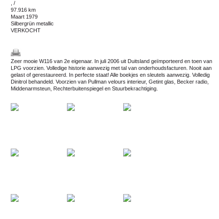
, /
97.916 km
maart 1979
silbergrün metallic
VERKOCHT
Zeer mooie W116 van 2e eigenaar. In juli 2006 uit Duitsland geïmporteerd en toen van
LPG voorzien. Volledige historie aanwezig met tal van onderhoudsfacturen. Nooit aan
gelast of gerestaureerd. In perfecte staat! Alle boekjes en sleutels aanwezig. Volledig
Dinitrol behandeld. Voorzien van Pullman velours interieur, Getint glas, Becker radio,
Middenarmsteun, Rechterbuitenspiegel en Stuurbekrachtiging.