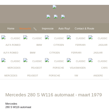
Home
Verwacht
Impressie
Auto Ruyl
Contact & Route
ALFA ROMEO
BMW
CITROEN
FERRARI
JAGUAR
MERCEDES
PEUGEOT
PORSCHE
VW
ANDERE
Mercedes 280 S W116 automaat
- maart 1979
Mercedes
280 S W116 automaat