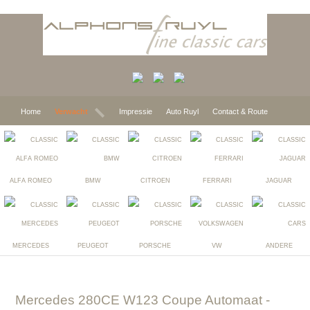
Home
Verwacht
Impressie
Auto Ruyl
Contact & Route
ALFA ROMEO
BMW
CITROEN
FERRARI
JAGUAR
MERCEDES
PEUGEOT
PORSCHE
VW
ANDERE
Mercedes 280CE W123 Coupe Automaat
-