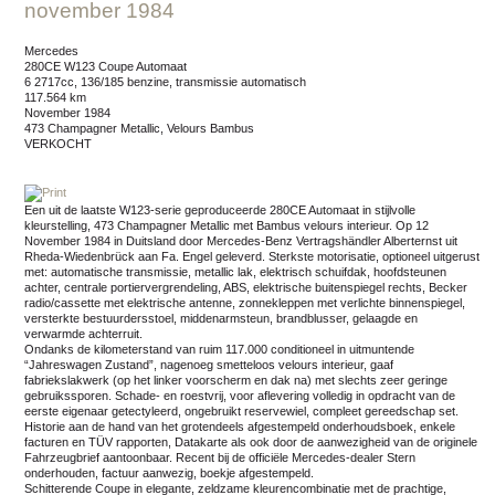
november 1984
Mercedes
280CE W123 Coupe Automaat
6 2717cc, 136/185 benzine, transmissie automatisch
117.564 km
november 1984
473 Champagner Metallic, Velours Bambus
VERKOCHT
Een uit de laatste W123-serie geproduceerde 280CE Automaat in stijlvolle
kleurstelling, 473 Champagner Metallic met Bambus velours interieur. Op 12
November 1984 in Duitsland door Mercedes-Benz Vertragshändler Alberternst uit
Rheda-Wiedenbrück aan Fa. Engel geleverd. Sterkste motorisatie, optioneel uitgerust
met: automatische transmissie, metallic lak, elektrisch schuifdak, hoofdsteunen
achter, centrale portiervergrendeling, ABS, elektrische buitenspiegel rechts, Becker
radio/cassette met elektrische antenne, zonnekleppen met verlichte binnenspiegel,
versterkte bestuurdersstoel, middenarmsteun, brandblusser, gelaagde en
verwarmde achterruit.
Ondanks de kilometerstand van ruim 117.000 conditioneel in uitmuntende
“Jahreswagen Zustand”, nagenoeg smetteloos velours interieur, gaaf
fabriekslakwerk (op het linker voorscherm en dak na) met slechts zeer geringe
gebruikssporen. Schade- en roestvrij, voor aflevering volledig in opdracht van de
eerste eigenaar getectyleerd, ongebruikt reservewiel, compleet gereedschap set.
Historie aan de hand van het grotendeels afgestempeld onderhoudsboek, enkele
facturen en TÜV rapporten, Datakarte als ook door de aanwezigheid van de originele
Fahrzeugbrief aantoonbaar. Recent bij de officiële Mercedes-dealer Stern
onderhouden, factuur aanwezig, boekje afgestempeld.
Schitterende Coupe in elegante, zeldzame kleurencombinatie met de prachtige,