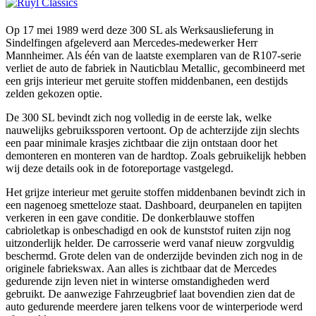
Op 17 mei 1989 werd deze 300 SL als Werksauslieferung in
Sindelfingen afgeleverd aan Mercedes-medewerker Herr
Mannheimer. Als één van de laatste exemplaren van de R107-serie
verliet de auto de fabriek in Nauticblau Metallic, gecombineerd met
een grijs interieur met geruite stoffen middenbanen, een destijds
zelden gekozen optie.
De 300 SL bevindt zich nog volledig in de eerste lak, welke
nauwelijks gebruikssporen vertoont. Op de achterzijde zijn slechts
een paar minimale krasjes zichtbaar die zijn ontstaan door het
demonteren en monteren van de hardtop. Zoals gebruikelijk hebben
wij deze details ook in de fotoreportage vastgelegd.
Het grijze interieur met geruite stoffen middenbanen bevindt zich in
een nagenoeg smetteloze staat. Dashboard, deurpanelen en tapijten
verkeren in een gave conditie. De donkerblauwe stoffen
cabrioletkap is onbeschadigd en ook de kunststof ruiten zijn nog
uitzonderlijk helder. De carrosserie werd vanaf nieuw zorgvuldig
beschermd. Grote delen van de onderzijde bevinden zich nog in de
originele fabriekswax. Aan alles is zichtbaar dat de Mercedes
gedurende zijn leven niet in winterse omstandigheden werd
gebruikt. De aanwezige Fahrzeugbrief laat bovendien zien dat de
auto gedurende meerdere jaren telkens voor de winterperiode werd