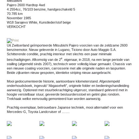
Mitsubishi
Pajero 2600 Hardtop 4wd
4 2554cc, 76/103 benzine, handgeschakeld 5
70.785 km
november 1985
W18 Sarajevo White, Kunstleder/stof beige
VERKOCHT
Uit Zwitserland geïmporteerde Mitsubishi Pajero voorzien van de zeldzame 2600
benzinemotor. Nieuw geleverde in Lugano, Ticiono door Auto Maggio S.A.
Schitterende conditie, prachtig interieur met slechts een paar minimale
e
beschadigingen. Afkomstig van de 2
. eigenaar, in 2018, na een lange periode van
stalling (afgemeld sinds 2007), technisch weer volledig klaar gemaakt. Chassis van
een nieuwe coating voorzien, carrosserie met alle originele naden en laspunten.
Beide zijkanten nieuw gespoten, identieke striping nieuw aangebracht.
Mooi gedocumenteerde historie, aantoonbare kilometerstand. Afgestempeld
onderhoudsboek, ingevuld “Abgaseheft”, originele folder en bedieningshandleiding
aanwezig. Optioneel met stuurbekrachtiging uitgerust, standaard geleverd met in
hoogte verstelbaar stuur, geveerde bestuurdersstoel en getint glas rondom.
Trekhaak welke eenvoudig gemonteerd kan worden aanwezig.
Prachtig exemplaar, betrouwbare Japanse techniek, mooi alternatief voor een
Mercedes-G, Toyota Landcruiser of …….