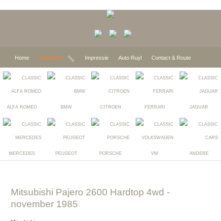
Home
Verwacht
Impressie
Auto Ruyl
Contact & Route
ALFA ROMEO
BMW
CITROEN
FERRARI
JAGUAR
MERCEDES
PEUGEOT
PORSCHE
VW
ANDERE
Mitsubishi Pajero 2600 Hardtop 4wd
-
november 1985