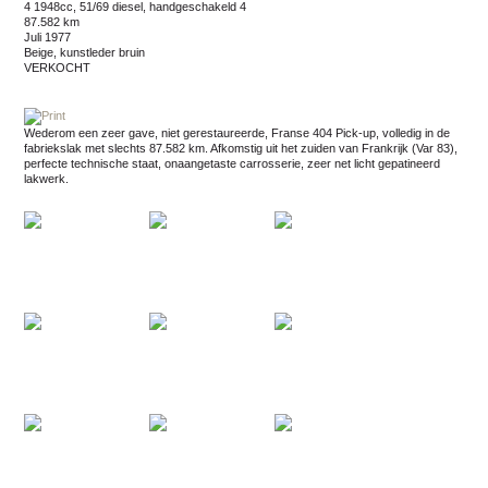
4 1948cc, 51/69 diesel, handgeschakeld 4
87.582 km
juli 1977
beige, kunstleder bruin
VERKOCHT
Wederom een zeer gave, niet gerestaureerde, Franse 404 Pick-up, volledig in de
fabriekslak met slechts 87.582 km. Afkomstig uit het zuiden van Frankrijk (Var 83),
perfecte technische staat, onaangetaste carrosserie, zeer net licht gepatineerd
lakwerk.