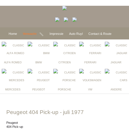
Home
Verwacht
Impressie
Auto Ruyl
Contact & Route
ALFA ROMEO
BMW
CITROEN
FERRARI
JAGUAR
MERCEDES
PEUGEOT
PORSCHE
VW
ANDERE
Peugeot 404 Pick-up
- juli 1977
Peugeot
404 Pick-up