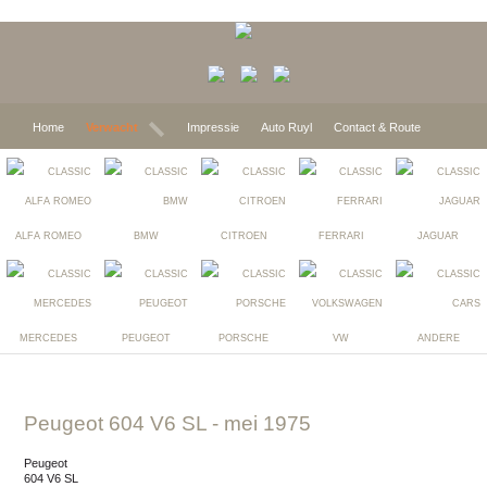
Home
Verwacht
Impressie
Auto Ruyl
Contact & Route
ALFA ROMEO
BMW
CITROEN
FERRARI
JAGUAR
MERCEDES
PEUGEOT
PORSCHE
VW
ANDERE
Peugeot 604 V6 SL
- mei 1975
Peugeot
604 V6 SL