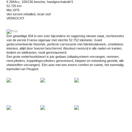
6 2664cc, 100/136 benzine, handgeschakeld 5
52.725 km
mei 1975
vert torrent métallisé, bruin stof
VERKOCHT
Een geweldige 604 in een zeer bijzondere en nagenoeg nieuwe staat, rechtstreeks
van de eerste Franse eigenaar met slechts 52.752 kilometer. Goed
gedocumenteerde historiek, perfecte carrosserie met fabriekslakwerk, smetteloos
interieur, altijd door hoezen beschermd. Absoluut roestvrij in alle naden en kanten,
bodem en wielkasten, nooit gerestaureerd.
Een grote onderhoudsbeurt is juis gedaan (uitlaatsysteem vervangen, remmen,
remcylinders, koppelingscylinders gereviseerd, kleppen en ontsteking gesteld, alle
vloeistoffen vervangen). Een auto met een enorm comfort en ruimte, het toenmalig
topmodel van Peugeot.