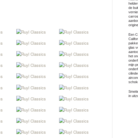
helder
de bui
vernie
carros
aanbou
origin
Een Co
Califo
pakket
glas 
aantoo
het on
onderh
mijn p
onder
cilind
aircon
schok
Smette
in uit