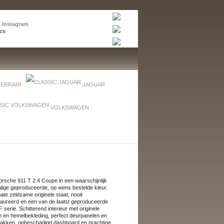
p Instagram
cs
FERRARI
JAGUAR
VOLKSWAGEN
rsche 911 T 2.4 Coupe in een waarschijnlijk
ige geproduceerde, op wens bestelde kleur.
ate zeldzame originele staat, nooit
aureerd en een van de laatst geproduceerde
 F serie. Schitterend interieur met originele
en en hemelbekleding, perfect deurpanelen en
bakken, onbeschadigd dashboard en prachtige