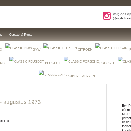
Volg ons o
@ruylclassi
uyl
Contact & Route
EO
BMW
CITROEN
DES
PEUGEOT
PORSCHE
ANDERE MERKEN
- augustus 1973
Een Po
éénmal
Uiterm
gerest
akeld 5
uit de
tapijt
kaart