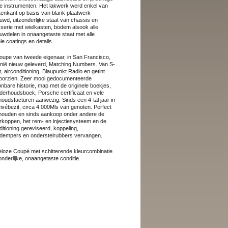
e instrumenten. Het lakwerk werd enkel van
tenkant op basis van blank plaatwerk
uwd, uitzonderlijke staat van chassis en
serie met wielkasten, bodem alsook alle
wdelen in onaangetaste staat met alle
ele coatings en details.
upe van tweede eigenaar, in San Francisco,
rnië nieuw geleverd, Matching Numbers. Van S-
, airconditioning, Blaupunkt Radio en getint
voorzien. Zeer mooi gedocumenteerde
nbare historie, map met de originele boekjes,
derhoudsboek, Porsche certificaat en vele
oudsfacturen aanwezig. Sinds een 4-tal jaar in
rivébezit, circa 4.000Mls van genoten. Perfect
houden en sinds aankoop onder andere de
erkoppen, het rem- en injectiesysteem en de
ditioning gereviseerd, koppeling,
dempers en onderstelrubbers vervangen.
loze Coupé met schitterende kleurcombinatie
zonderlijke, onaangetaste conditie.