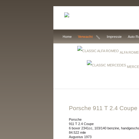
Home
Verwacht
Impressie
Auto R
ALFA ROM
MERCE
Porsche 911 T 2.4 Coupe
Porsche
911 T 2.4 Coupe
6 boxer 2341cc, 103/140 benzine, handgesch
84.522 mile
augustus 1973