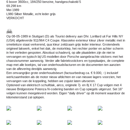
6 boxer 3600cc, 184/250 benzine, handgeschakeld 5
69.298 km
mei 1989
L980 Silber Metallic, echt leder grijs
VERKOCHT
Op 08-05-1989 in Stuttgart (D) als Tourist delivery aan Dhr. Lorillard uit Far Hills NY
(USA) afgeleverde 911/964 C4 Coupe. Klassieke exterieur kleur zilver metallic met in
smetteloze staat verkerend, qua kleur zeldzaam grijs leder interieur. Grotendeels
origineel lakwerk, enkel het dak, de motorklep, het rechter portier en achter scherm
in het verleden gespoten. Absoluut schadevrij, op alle plaatdelen zijn de niet te
vervangen en typisch bij US modellen door Porsche aangebrachte stickers met het
chassisnummer aanwezig. Verder alle fabrieksstickers en typeplaatjes, de complete
map met alle boekjes, tal van onderhoudsfacturen en de documenten ten aanzien
van de aflevering destijds aanwezig.
Een omvangrijke grote onderhoudsbeurt (factuurbedrag ca. € 9.000, –) inclusief
werkzaamheden als de motor nieuw afdichten en van nieuwe lagers voorzien, het
vervangen van de koppeling, hebben we zojuist laten uitvoeren.
Optioneel van elektrisch schuifdak, airco, originele 7j- en 8j X 17 Cup velgen met 4
nieuwe Bridgestone Potenza N-codering banden en Cup spiegels uitgerust. Set 16”
velgen kunnen meegeleverd worden. Eigen “daily driver” op dit moment waardoor de
kilometerstand zal oplopen.