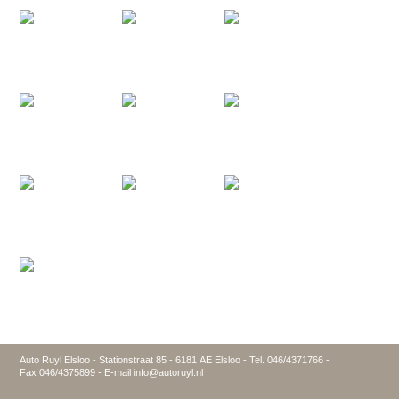
Auto Ruyl Elsloo - Stationstraat 85 - 6181 AE Elsloo - Tel. 046/4371766 -
Fax 046/4375899 - E-mail info@autoruyl.nl