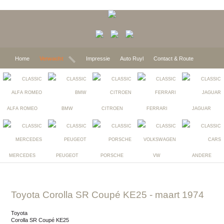
Home
Verwacht
Impressie
Auto Ruyl
Contact & Route
ALFA ROMEO
BMW
CITROEN
FERRARI
JAGUAR
MERCEDES
PEUGEOT
PORSCHE
VW
ANDERE
toyota Corolla SR Coupé KE25
- maart 1974
toyota
Corolla SR Coupé KE25