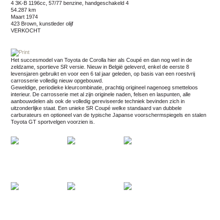
4 3K-B 1196cc, 57/77 benzine, handgeschakeld 4
54.287 km
maart 1974
423 Brown, kunstleder olijf
VERKOCHT
Het succesmodel van Toyota de Corolla hier als Coupé en dan nog wel in de
zeldzame, sportieve SR versie. Nieuw in België geleverd, enkel de eerste 8
levensjaren gebruikt en voor een 6 tal jaar geleden, op basis van een roestvrij
carrosserie volledig nieuw opgebouwd.
Geweldige, periodieke kleurcombinatie, prachtig origineel nagenoeg smetteloos
interieur. De carrosserie met al zijn originele naden, felsen en laspunten, alle
aanbouwdelen als ook de volledig gereviseerde techniek bevinden zich in
uitzonderlijke staat. Een unieke SR Coupé welke standaard van dubbele
carburateurs en optioneel van de typische Japanse voorschermspiegels en stalen
Toyota GT sportvelgen voorzien is.