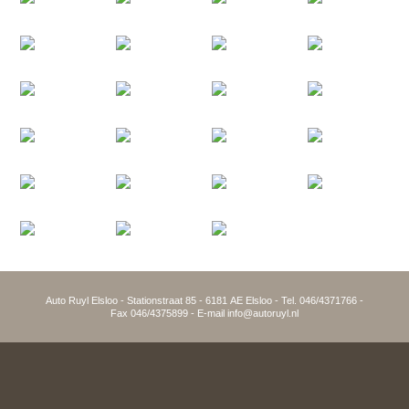
Auto Ruyl Elsloo - Stationstraat 85 - 6181 AE Elsloo - Tel. 046/4371766 -
Fax 046/4375899 - E-mail info@autoruyl.nl