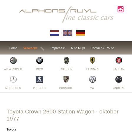
Home
Verwacht
Impressie
Auto Ruyl
Contact & Route
ALFA ROMEO
BMW
CITROEN
FERRARI
JAGUAR
MERCEDES
PEUGEOT
PORSCHE
VW
ANDERE
Toyota Crown 2600 Station Wagon
- oktober
1977
Toyota