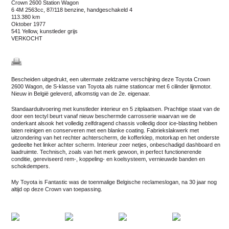
Crown 2600 Station Wagon
6 4M 2563cc, 87/118 benzine, handgeschakeld 4
113.380 km
oktober 1977
541 Yellow, kunstleder grijs
VERKOCHT
Bescheiden uitgedrukt, een uitermate zeldzame verschijning deze Toyota Crown
2600 Wagon, de S-klasse van Toyota als ruime stationcar met 6 cilinder lijnmotor.
Nieuw in België geleverd, afkomstig van de 2e. eigenaar.
Standaarduitvoering met kunstleder interieur en 5 zitplaatsen. Prachtige staat van de
door een tectyl beurt vanaf nieuw beschermde carrosserie waarvan we de
onderkant alsook het volledig zelfdragend chassis volledig door ice-blasting hebben
laten reinigen en conserveren met een blanke coating. Fabriekslakwerk met
uitzondering van het rechter achterscherm, de kofferklep, motorkap en het onderste
gedeelte het linker achter scherm. Interieur zeer netjes, onbeschadigd dashboard en
laadruimte. Technisch, zoals van het merk gewoon, in perfect functionerende
conditie, gereviseerd rem-, koppeling- en koelsysteem, vernieuwde banden en
schokdempers.
My Toyota is Fantastic was de toenmalige Belgische reclameslogan, na 30 jaar nog
altijd op deze Crown van toepassing.