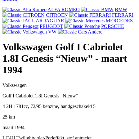
ALFA ROMEO
BMW
CITROEN
FERRARI
JAGUAR
MERCEDES
PEUGEOT
PORSCHE
VW
Andere
Volkswagen Golf I Cabriolet
1.8I Genesis “Nieuw”
- maart
1994
Volkswagen
Golf I Cabriolet 1.8I Genesis “Nieuw”
4 2H 1781cc, 72/95 benzine, handgeschakeld 5
25 km
maart 1994
LC4U Twilightviolet-Perleffekt, stof antraciet