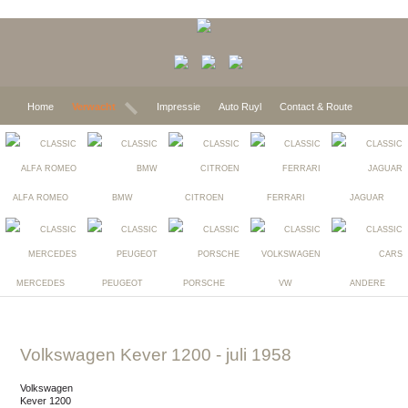
Home
Verwacht
Impressie
Auto Ruyl
Contact & Route
ALFA ROMEO
BMW
CITROEN
FERRARI
JAGUAR
MERCEDES
PEUGEOT
PORSCHE
VW
ANDERE
Volkswagen Kever 1200
- juli 1958
Volkswagen
Kever 1200