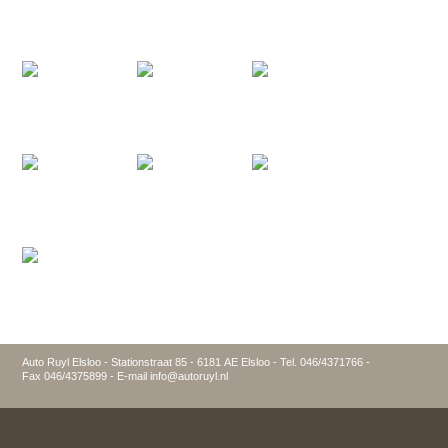
Auto Ruyl Elsloo - Stationstraat 85 - 6181 AE Elsloo - Tel. 046/4371766 -
Fax 046/4375899 - E-mail info@autoruyl.nl