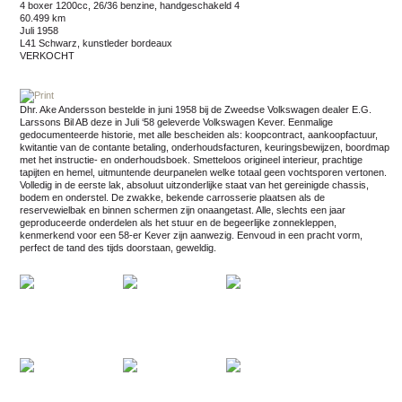
4 boxer 1200cc, 26/36 benzine, handgeschakeld 4
60.499 km
juli 1958
L41 Schwarz, kunstleder bordeaux
VERKOCHT
Dhr. Ake Andersson bestelde in juni 1958 bij de Zweedse Volkswagen dealer E.G.
Larssons Bil AB deze in Juli ‘58 geleverde Volkswagen Kever. Eenmalige
gedocumenteerde historie, met alle bescheiden als: koopcontract, aankoopfactuur,
kwitantie van de contante betaling, onderhoudsfacturen, keuringsbewijzen, boordmap
met het instructie- en onderhoudsboek. Smetteloos origineel interieur, prachtige
tapijten en hemel, uitmuntende deurpanelen welke totaal geen vochtsporen vertonen.
Volledig in de eerste lak, absoluut uitzonderlijke staat van het gereinigde chassis,
bodem en onderstel. De zwakke, bekende carrosserie plaatsen als de
reservewielbak en binnen schermen zijn onaangetast. Alle, slechts een jaar
geproduceerde onderdelen als het stuur en de begeerlijke zonnekleppen,
kenmerkend voor een 58-er Kever zijn aanwezig. Eenvoud in een pracht vorm,
perfect de tand des tijds doorstaan, geweldig.