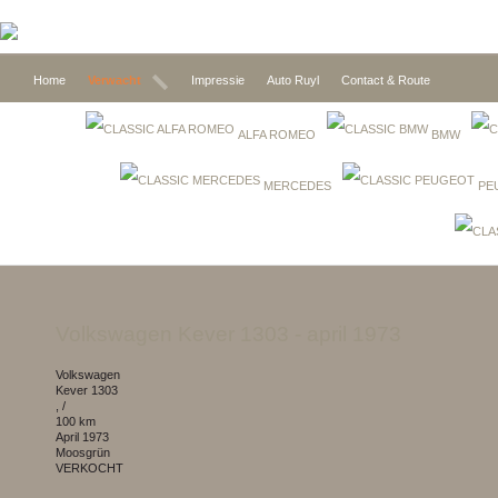
Home
Verwacht
Impressie
Auto Ruyl
Contact & Route
ALFA ROMEO
BMW
MERCEDES
PE
Volkswagen Kever 1303
- april 1973
Volkswagen
Kever 1303
, /
100 km
april 1973
moosgrün
VERKOCHT