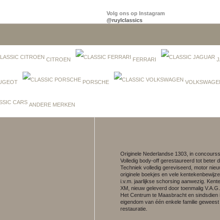
Volg ons op Instagram
@ruylclassics
CITROEN
FERRARI
J
UGEOT
PORSCHE
VOLKSWAGE
ANDERE MERKEN
Originele Nederlandse 1303, in concourss
Volledig body-off gerestaureerd tot beter 
Techniek volledig gereviseerd, motor nieuw
originele boekjes en vele kentekenbewijzen
i.v.m. jaarlijkse schorsing aanwezig. Ken
XM, nieuw geleverd door toenmalig V.A.G
Het Centrum te Maasbracht en sindsdien 
eigendom van één enkele familie geweest 
restauratie.