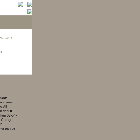
AGUAR
N
taat!
dan nieuw.
. Alle
 deel II
teken 67-54-
. Garage
in
tot aan de