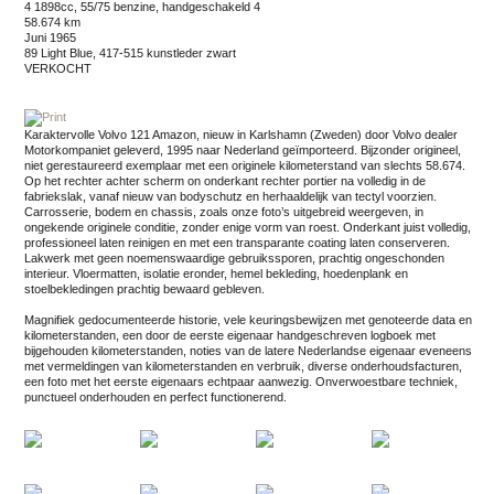
4 1898cc, 55/75 benzine, handgeschakeld 4
58.674 km
juni 1965
89 Light Blue, 417-515 kunstleder zwart
VERKOCHT
Karaktervolle Volvo 121 Amazon, nieuw in Karlshamn (Zweden) door Volvo dealer
Motorkompaniet geleverd, 1995 naar Nederland geïmporteerd. Bijzonder origineel,
niet gerestaureerd exemplaar met een originele kilometerstand van slechts 58.674.
Op het rechter achter scherm on onderkant rechter portier na volledig in de
fabriekslak, vanaf nieuw van bodyschutz en herhaaldelijk van tectyl voorzien.
Carrosserie, bodem en chassis, zoals onze foto’s uitgebreid weergeven, in
ongekende originele conditie, zonder enige vorm van roest. Onderkant juist volledig,
professioneel laten reinigen en met een transparante coating laten conserveren.
Lakwerk met geen noemenswaardige gebruikssporen, prachtig ongeschonden
interieur. Vloermatten, isolatie eronder, hemel bekleding, hoedenplank en
stoelbekledingen prachtig bewaard gebleven.
Magnifiek gedocumenteerde historie, vele keuringsbewijzen met genoteerde data en
kilometerstanden, een door de eerste eigenaar handgeschreven logboek met
bijgehouden kilometerstanden, noties van de latere Nederlandse eigenaar eveneens
met vermeldingen van kilometerstanden en verbruik, diverse onderhoudsfacturen,
een foto met het eerste eigenaars echtpaar aanwezig. Onverwoestbare techniek,
punctueel onderhouden en perfect functionerend.