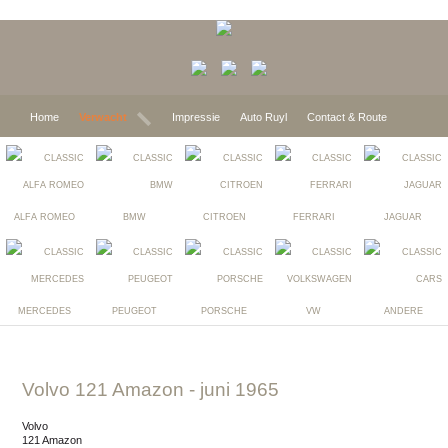
Home
Verwacht
Impressie
Auto Ruyl
Contact & Route
ALFA ROMEO
BMW
CITROEN
FERRARI
JAGUAR
MERCEDES
PEUGEOT
PORSCHE
VW
ANDERE
Volvo 121 Amazon
- juni 1965
Volvo
121 Amazon