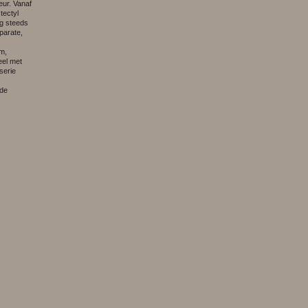
eur. Vanaf
tectyl
og steeds
parate,
em,
eel met
serie
 de