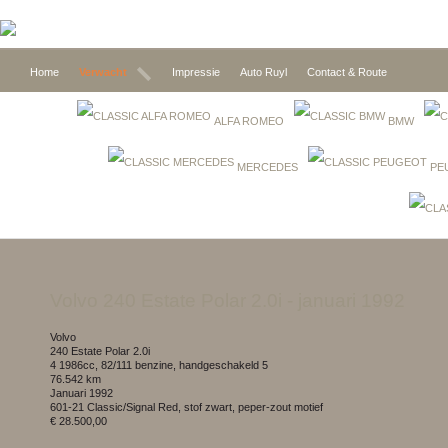
Home
Verwacht
Impressie
Auto Ruyl
Contact & Route
ALFA ROMEO
BMW
MERCEDES
PE
Volvo 240 Estate Polar 2.0i
- januari 1992
Volvo
240 Estate Polar 2.0i
4 1986cc, 82/111 benzine, handgeschakeld 5
76.542 km
januari 1992
601-21 Classic/Signal Red, stof zwart, peper-zout motief
€ 28.500,00