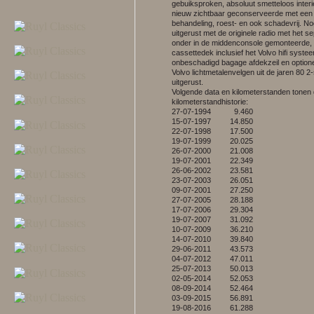
gebuiksproken, absoluut smetteloos interi
nieuw zichtbaar geconserveerde met een 
behandeling, roest- en ook schadevrij. N
uitgerust met de originele radio met het se
onder in de middenconsole gemonteerde,
cassettedek inclusief het Volvo hifi syste
onbeschadigd bagage afdekzeil en option
Volvo lichtmetalenvelgen uit de jaren 80 2-
uitgerust.
Volgende data en kilometerstanden tonen
kilometerstandhistorie:
27-07-1994 9.460
15-07-1997 14.850
22-07-1998 17.500
19-07-1999 20.025
26-07-2000 21.008
19-07-2001 22.349
26-06-2002 23.581
23-07-2003 26.051
09-07-2001 27.250
27-07-2005 28.188
17-07-2006 29.304
19-07-2007 31.092
10-07-2009 36.210
14-07-2010 39.840
29-06-2011 43.573
04-07-2012 47.011
25-07-2013 50.013
02-05-2014 52.053
08-09-2014 52.464
03-09-2015 56.891
19-08-2016 61.288