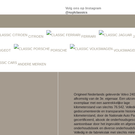
Volg ons op Instagram
@ruylclassics
CITROEN
FERRARI
J
UGEOT
PORSCHE
VOLKSWAGE
ANDERE MERKEN
Origineel Nederlands geleverde Volvo 240
afkomstig van de 3e. eigenaar. Een uitzond
exemplaar met een aantrekkelijke lage
kilometerstand van slechts 76.542. Volled
gedocumenteerde en transparante histori
kilometerstand, door de Nationale Auto P
gecertificeerd, alsook de onderhoudsgesc
aantoonbaar door het ingevulde en afges
onderhoudsboek en diverse onderhoudsfa
Volledig in de fabriekslak met slechts min