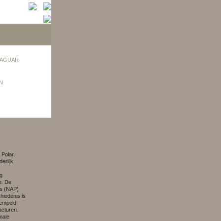
AGUAR
N
 Polar,
erlijk
ig
e. De
as (NAP)
hiedenis is
tempeld
cturen.
imale