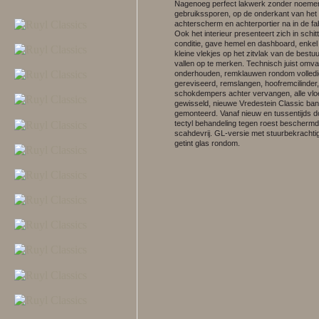
Nagenoeg perfect lakwerk zonder noeme
gebruikssporen, op de onderkant van het 
achterscherm en achterportier na in de fa
Ook het interieur presenteert zich in schi
conditie, gave hemel en dashboard, enkel
kleine vlekjes op het zitvlak van de bestu
vallen op te merken. Technisch juist omva
onderhouden, remklauwen rondom volledi
gereviseerd, remslangen, hoofremcilinder,
schokdempers achter vervangen, alle vloe
gewisseld, nieuwe Vredestein Classic ba
gemonteerd. Vanaf nieuw en tussentijds d
tectyl behandeling tegen roest beschermd
scahdevrij. GL-versie met stuurbekrachti
getint glas rondom.