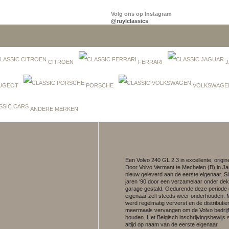
Volg ons op Instagram
@ruylclassics
CITROEN
FERRARI
J
UGEOT
PORSCHE
VOLKSWAGE
ANDERE MERKEN
Een Volvo 240 GL 2.3 in excellente, origine
Door Volvo Vermant te Mechelen (B) in Ja
nieuw geleverd aan de eerste eigenaar. S
jaren ‘90 door een verzamelaar onder de
garage gestald. Gedurende deze periode 
eigenaar zelf steeds weer onderhouden. M
werd regelmatig ververst en de distributie
meermaals vervangen om de Volvo bedrijf
houden. Het Belgisch inschrijvingsbewijs 
altijd op naam van de eerste eigenaar.