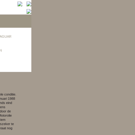
AGUAR
N
le conditie.
nuari 1988
inds eind
kens
door de
otorolie
riem
szeker te
staat nog