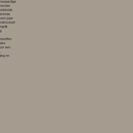
nswaardige
rechter
briekslak.
tterende
 een paar
urdersstoel
ngrijk
g
istoffen
nden
oor een
,
ging en