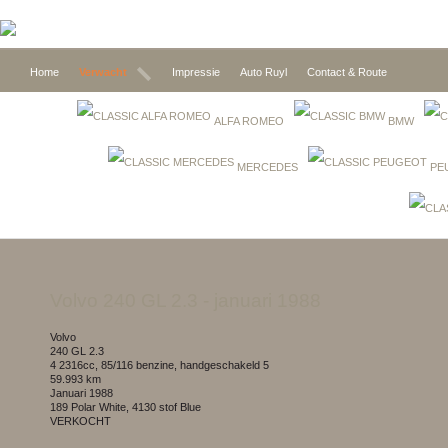
Home
Verwacht
Impressie
Auto Ruyl
Contact & Route
ALFA ROMEO
BMW
MERCEDES
PE
Volvo 240 GL 2.3
- januari 1988
Volvo
240 GL 2.3
4 2316cc, 85/116 benzine, handgeschakeld 5
59.993 km
januari 1988
189 Polar White, 4130 stof Blue
VERKOCHT